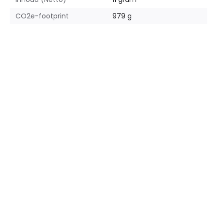
CO2e-footprint
979 g