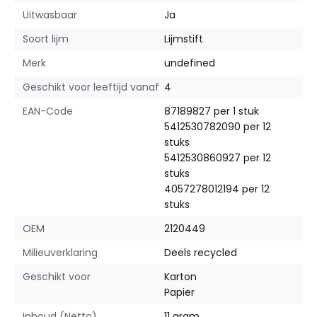
Uitwasbaar
Ja
Soort lijm
Lijmstift
Merk
undefined
Geschikt voor leeftijd vanaf
4
EAN-Code
87189827 per 1 stuk
5412530782090 per 12
stuks
5412530860927 per 12
stuks
4057278012194 per 12
stuks
OEM
2120449
Milieuverklaring
Deels recycled
Geschikt voor
Karton
Papier
Inhoud (Netto)
11 gram