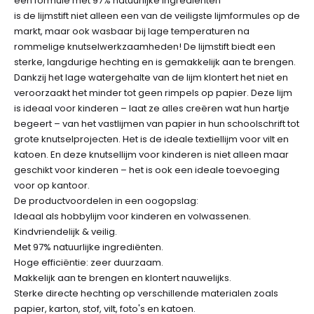
een formule met 97% natuurlijke ingrediënten
is de lijmstift niet alleen een van de veiligste lijmformules op de
markt, maar ook wasbaar bij lage temperaturen na
rommelige knutselwerkzaamheden! De lijmstift biedt een
sterke, langdurige hechting en is gemakkelijk aan te brengen.
Dankzij het lage watergehalte van de lijm klontert het niet en
veroorzaakt het minder tot geen rimpels op papier. Deze lijm
is ideaal voor kinderen – laat ze alles creëren wat hun hartje
begeert – van het vastlijmen van papier in hun schoolschrift tot
grote knutselprojecten. Het is de ideale textiellijm voor vilt en
katoen. En deze knutsellijm voor kinderen is niet alleen maar
geschikt voor kinderen – het is ook een ideale toevoeging
voor op kantoor.
De productvoordelen in een oogopslag:
Ideaal als hobbylijm voor kinderen en volwassenen.
Kindvriendelijk & veilig.
Met 97% natuurlijke ingrediënten.
Hoge efficiëntie: zeer duurzaam.
Makkelijk aan te brengen en klontert nauwelijks.
Sterke directe hechting op verschillende materialen zoals
papier, karton, stof, vilt, foto's en katoen.