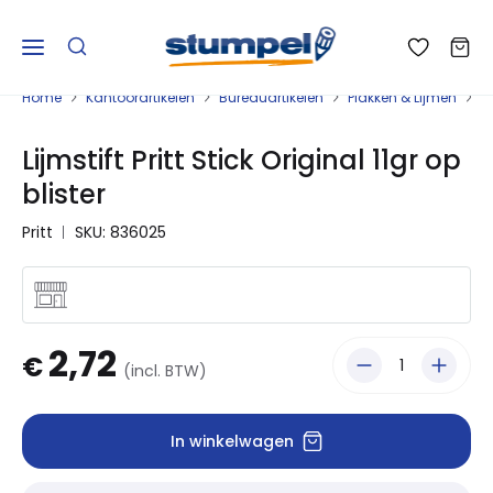
Home
Kantoorartikelen
Bureauartikelen
Plakken & Lijmen
L
Lijmstift Pritt Stick Original 11gr op
blister
Pritt
SKU: 836025
2,72
€
(incl. BTW)
In winkelwagen