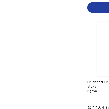
Brushstift B
stuks
Pigma
€ 44,04
(