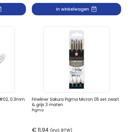
In winkelwagen
n #02, 0.3mm
Fineliner Sakura Pigma Micron 05 set zwart
& grijs 3 maten
Pigma
€ 11,94
(incl. BTW)