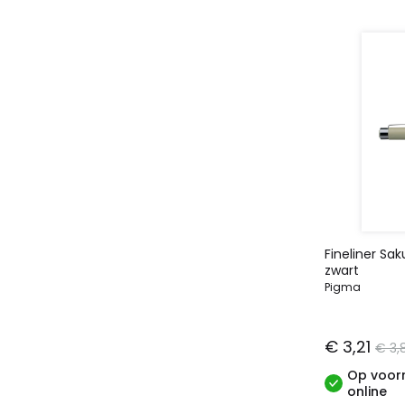
Fineliner S
zwart
Pigma
€ 3,21
€ 3,
Op voorr
online