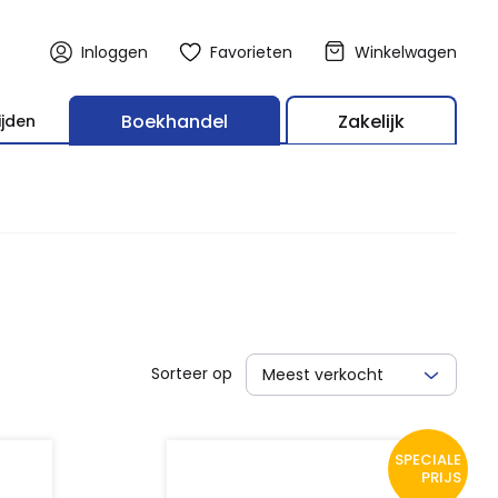
Inloggen
Favorieten
Winkelwagen
Boekhandel
Zakelijk
ijden
Sorteer op
Meest verkocht
SPECIALE
PRIJS