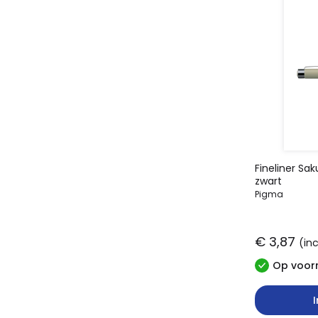
Fineliner S
zwart
Pigma
€ 3,87
(in
Op voorr