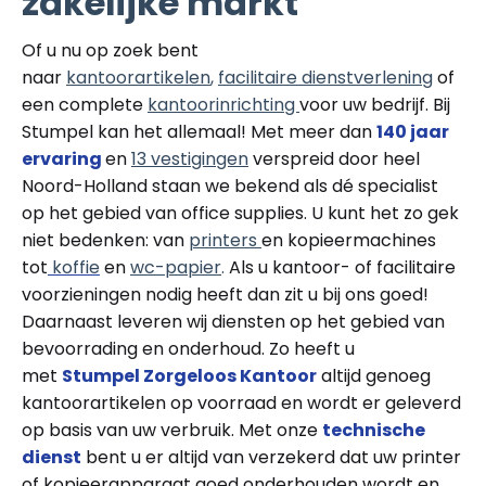
zakelijke markt
Of u nu op zoek bent
naar
kantoorartikelen
,
facilitaire dienstverlening
of
een complete
kantoorinrichting
voor uw bedrijf. Bij
Stumpel kan het allemaal! Met meer dan
140 jaar
ervaring
en
13 vestigingen
verspreid door heel
Noord-Holland staan we bekend als dé specialist
op het gebied van office supplies. U kunt het zo gek
niet bedenken: van
printers
en kopieermachines
tot
koffie
en
wc-papier
.
Als u kantoor- of facilitaire
voorzieningen nodig heeft dan zit u bij ons goed!
Daarnaast leveren wij diensten op het gebied van
bevoorrading en onderhoud. Zo heeft u
met
Stumpel Zorgeloos Kantoor
altijd genoeg
kantoorartikelen op voorraad en wordt er geleverd
op basis van uw verbruik. Met onze
technische
dienst
bent u er altijd van verzekerd dat uw printer
of kopieerapparaat goed onderhouden wordt en