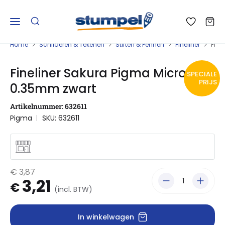
Home
Schilderen & Tekenen
Stiften & Pennen
Fineliner
Fine
Fineliner Sakura Pigma Micron 03
SPECIALE
PRIJS
0.35mm zwart
Artikelnummer: 632611
Pigma
SKU: 632611
€ 3,87
3,21
€
(incl. BTW)
In winkelwagen