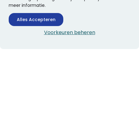
meer informatie.
Alles Accepteren
Voorkeuren beheren
CONTACTINFORMATIE
Boekhandel Stumpel &
Stumpel Office Products
De Corantijn 63
1689 AN Zwaag
Nederland
KvK-nummer: 36008688
BTW-nummer: NL005347634B01
Telefoon:
0229-253131
verkoop@stumpel.nl