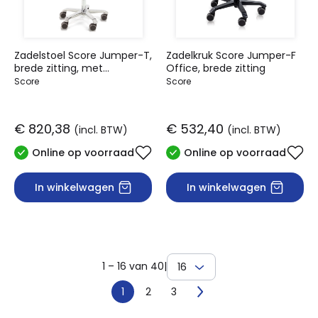
Zadelstoel Score Jumper-T,
Zadelkruk Score Jumper-F
brede zitting, met
Office, brede zitting
lendensteun
Score
Score
€ 820,38
€ 532,40
(incl. BTW)
(incl. BTW)
Online op voorraad
Online op voorraad
In winkelwagen
In winkelwagen
1 – 16 van 40
|
16
1
2
3