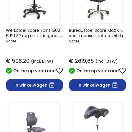
Werkstoel Score Spirit 1502-
Bureaustoel Score MaXX-L
F, PU SP rug en zitting, incl.
voor mensen tot ca 250 kg
voetring
Score
Score
€ 508,20
€ 2619,65
(incl. BTW)
(incl. BTW)
Online op voorraad
Online op voorraad
In winkelwagen
In winkelwagen