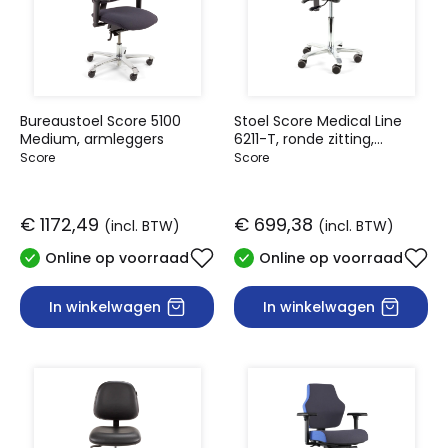
Bureaustoel Score 5100
Stoel Score Medical Line
Medium, armleggers
6211-T, ronde zitting,
verstelbare zithoek
Score
Score
€ 1172,49
€ 699,38
(incl. BTW)
(incl. BTW)
Online op voorraad
Online op voorraad
In winkelwagen
In winkelwagen