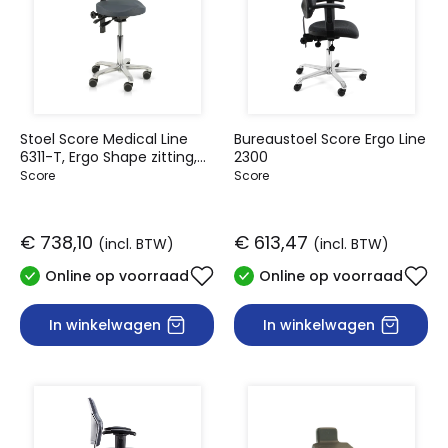
Stoel Score Medical Line
Bureaustoel Score Ergo Line
6311-T, Ergo Shape zitting,
2300
verstelbare zithoek
Score
Score
€ 738,10
€ 613,47
(incl. BTW)
(incl. BTW)
Online op voorraad
Online op voorraad
In winkelwagen
In winkelwagen