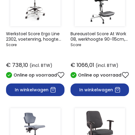
Werkstoel Score Ergo Line
Bureaustoel Score At Work
2302, voetenring, hoogte
08, werkhoogte 90-115cm,
60-85cm
voetenplank
Score
Score
€ 738,10
€ 1066,01
(incl. BTW)
(incl. BTW)
Online op voorraad
Online op voorraad
In winkelwagen
In winkelwagen