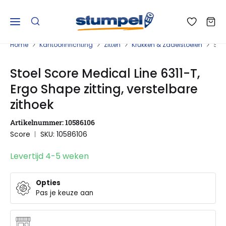
Home
Kantoorinrichting
Zitten
Krukken & Zadelstoelen
Stoe
Stoel Score Medical Line 6311-T,
Ergo Shape zitting, verstelbare
zithoek
Artikelnummer: 10586106
Score
SKU: 10586106
Levertijd 4-5 weken
Opties
Pas je keuze aan