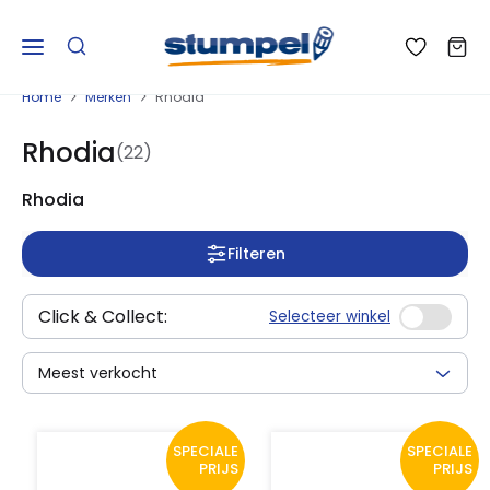
Home
Merken
Rhodia
Rhodia
(22)
Rhodia
Filteren
Click & Collect:
Selecteer winkel
Meest verkocht
SPECIALE
SPECIALE
PRIJS
PRIJS