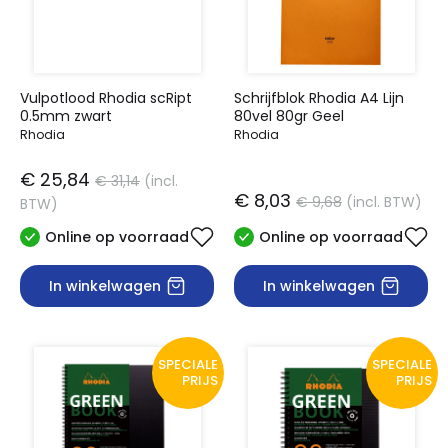
Vulpotlood Rhodia scRipt
Schrijfblok Rhodia A4 Lijn
0.5mm zwart
80vel 80gr Geel
Rhodia
Rhodia
€ 25,84
€ 31,14
(incl.
€ 8,03
€ 9,68
(incl. BTW)
BTW)
Online op voorraad
Online op voorraad
In winkelwagen
In winkelwagen
SPECIALE
SPECIALE
PRIJS
PRIJS