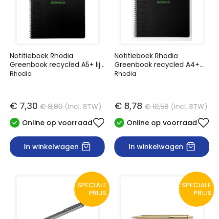
Notitieboek Rhodia
Notitieboek Rhodia
Greenbook recycled A5+ lijn
Greenbook recycled A4+
160 pagina's 90gr hc
lijn 160 pagina's 90gr sc
Rhodia
Rhodia
€ 7,30
€ 8,78
€ 8,80
(incl. BTW)
€ 10,58
(incl. BTW)
Online op voorraad
Online op voorraad
In winkelwagen
In winkelwagen
SPECIALE
SPECIALE
PRIJS
PRIJS