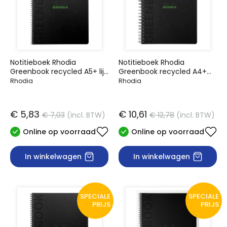
Notitieboek Rhodia
Notitieboek Rhodia
Greenbook recycled A5+ lijn
Greenbook recycled A4+
160 pagina's 90gr sc
lijn 160 pagina's 90gr hc
Rhodia
Rhodia
€ 5,83
€ 10,61
€ 7,03
(incl. BTW)
€ 12,78
(incl. BTW)
Online op voorraad
Online op voorraad
In winkelwagen
In winkelwagen
SPECIALE
SPECIALE
PRIJS
PRIJS