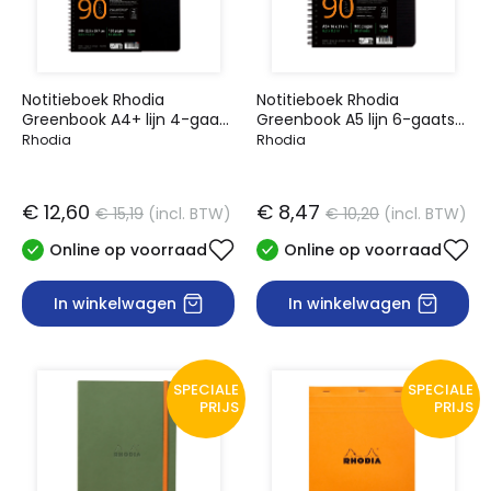
Notitieboek Rhodia
Notitieboek Rhodia
Greenbook A4+ lijn 4-gaats
Greenbook A5 lijn 6-gaats
180 pagina's 90gr zwart
180 pagina's 90gr zwart
Rhodia
Rhodia
€ 12,60
€ 8,47
€ 15,19
(incl. BTW)
€ 10,20
(incl. BTW)
Online op voorraad
Online op voorraad
In winkelwagen
In winkelwagen
SPECIALE
SPECIALE
PRIJS
PRIJS