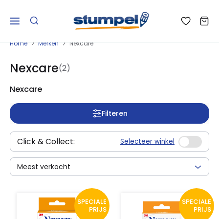
Home
Merken
Nexcare
Nexcare
(2)
Nexcare
Filteren
Click & Collect:
Selecteer winkel
Meest verkocht
SPECIALE
SPECIALE
PRIJS
PRIJS