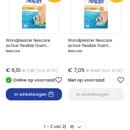
Wondpleister Nexcare
Wondpleister Nexcare
active flexible foam
active flexible foam
waterbestendig 30 stuks
waterbestendig 6x10cm 10
Nexcare
Nexcare
assorti
stuks
€ 6,10
€ 7,05
€ 7,35
(incl. BTW)
€ 8,49
(incl. BTW)
Online op voorraad
Niet op voorraad
In winkelwagen
In winkelwagen
1 – 2 van 2
|
16