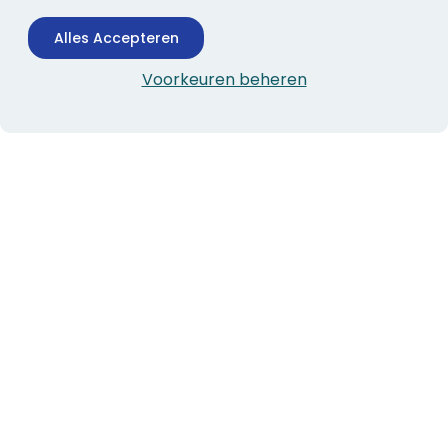
Alles Accepteren
Voorkeuren beheren
CONTACTINFORMATIE
Boekhandel Stumpel &
Stumpel Office Products
De Corantijn 63
1689 AN Zwaag
Nederland
KvK-nummer: 36008688
BTW-nummer: NL005347634B01
Telefoon:
0229-253131
verkoop@stumpel.nl
ALGEMEEN