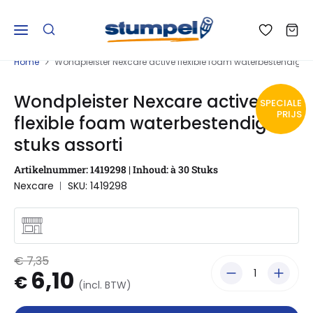
Home
Wondpleister Nexcare active flexible foam waterbestendig 30
Wondpleister Nexcare active
SPECIALE
PRIJS
flexible foam waterbestendig 30
stuks assorti
Artikelnummer: 1419298 | Inhoud: à 30 Stuks
Nexcare
SKU: 1419298
€ 7,35
6,10
€
(incl. BTW)