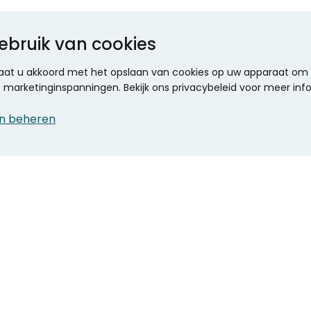
ebruik van cookies
 gaat u akkoord met het opslaan van cookies op uw apparaat om d
ze marketinginspanningen. Bekijk ons privacybeleid voor meer inf
n beheren
CONTACT
KANTOOR SPECIALIST
Klantenservice
Voordelen voor uw
Winkels en openingstijden
bedrijf
Werken bij Stumpel
ICT en printing
Kantoorinrichting
Onze accountmanager
Stempels