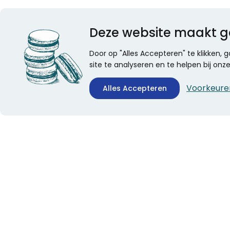
Deze website maakt g
Door op "Alles Accepteren" te klikken,
site te analyseren en te helpen bij on
Voorkeure
Alles Accepteren
CONTACTINFORMATIE
ALGEMEEN
Boekhandel Stumpel &
Veelgestelde vragen
Stumpel Office Products
Leveringsinformatie
De Corantijn 63
Over Stumpel
1689 AN Zwaag
Evenementen
Nederland
KvK-nummer: 36008688
BTW-nummer: