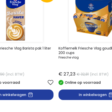
iesche Vlag Barista pak 1 liter
Koffiemelk Friesche Vlag gou
200 cups
Friesche vlag
€ 27,23
,90
(incl. BTW)
€ 32,81
(incl. BTW)
p voorraad
Online op voorraad
In winkelwagen
In winkelwagen