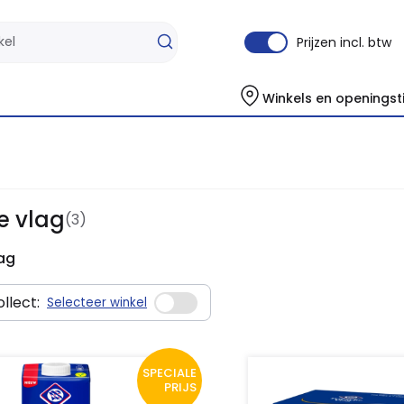
Prijzen incl. btw
Winkels en openingst
e vlag
(3)
lag
llect:
Selecteer winkel
SPECIALE
PRIJS