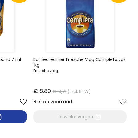
dband 7 ml
Koffiecreamer Friesche Vlag Completa zak
1kg
Friesche vlag
€ 8,89
€ 10,71
(incl. BTW)
Niet op voorraad
In winkelwagen