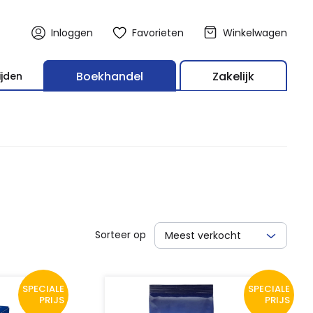
Inloggen
Favorieten
Winkelwagen
Boekhandel
Zakelijk
ijden
Sorteer op
Meest verkocht
SPECIALE
SPECIALE
PRIJS
PRIJS