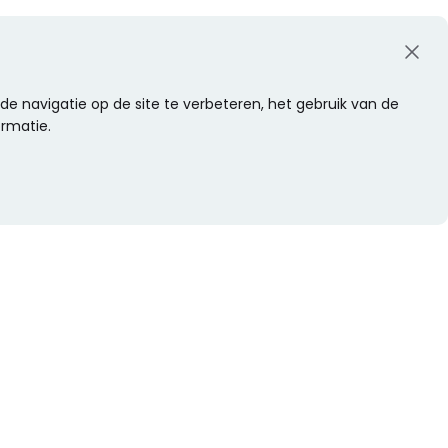
e navigatie op de site te verbeteren, het gebruik van de
ormatie.
WIL JE NIETS MISSEN?
Alle nieuwtjes als eerste ontvangen?
Schrijf je dan nu in voor onze nieuwsbrief.
Versturen
s
Of volg ons op social media