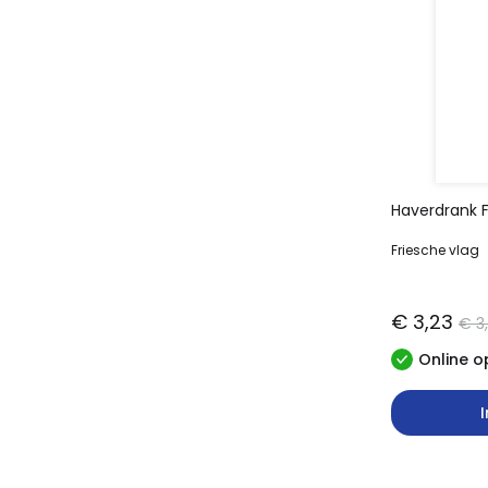
Haverdrank Fr
Friesche vlag
€ 3,23
€ 3
Online o