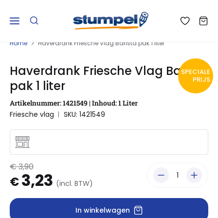
Home
Haverdrank Friesche Vlag Barista pak 1 liter
Haverdrank Friesche Vlag Barista
SPECIALE
PRIJS
pak 1 liter
Artikelnummer: 1421549 | Inhoud: 1 Liter
Friesche vlag
SKU: 1421549
€ 3,90
3,23
€
(incl. BTW)
In winkelwagen