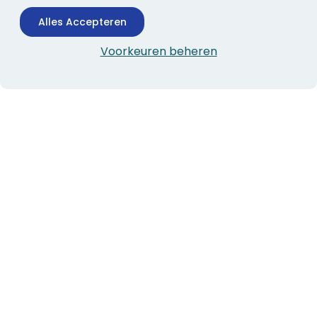
Alles Accepteren
Voorkeuren beheren
CONTACTINFORMATIE
Boekhandel Stumpel &
Stumpel Office Products
De Corantijn 63
1689 AN Zwaag
Nederland
KvK-nummer: 36008688
BTW-nummer: NL005347634B01
Telefoon:
0229-253131
verkoop@stumpel.nl
ALGEMEEN