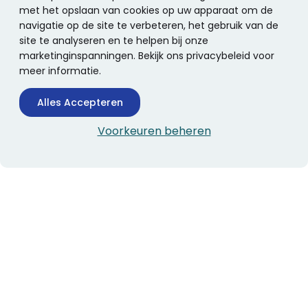
met het opslaan van cookies op uw apparaat om de
navigatie op de site te verbeteren, het gebruik van de
site te analyseren en te helpen bij onze
marketinginspanningen. Bekijk ons privacybeleid voor
meer informatie.
Alles Accepteren
Voorkeuren beheren
CONTACTINFORMATIE
Boekhandel Stumpel &
Stumpel Office Products
De Corantijn 63
1689 AN Zwaag
Nederland
KvK-nummer: 36008688