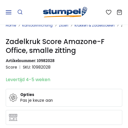
Home
Kantoorinrichting
Zitten
Krukken & Zadelstoelen
Zade
Zadelkruk Score Amazone-F
Office, smalle zitting
Artikelnummer: 10982028
Score
SKU: 10982028
Levertijd 4-5 weken
Opties
Pas je keuze aan