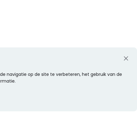
e navigatie op de site te verbeteren, het gebruik van de
ormatie.
WIL JE NIETS MISSEN?
Alle nieuwtjes als eerste ontvangen?