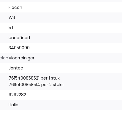
Flacon
Wit
5 l
undefined
34059090
elen
Vloerreiniger
Jontec
7615400858521 per 1 stuk
7615400858514 per 2 stuks
9292282
Italië