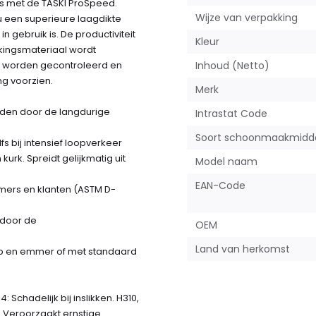
ls met de TASKI ProSpeed.
Wijze van verpakking
 een superieure laagdikte
 gebruik is. De productiviteit
Kleur
kkingsmateriaal wordt
t worden gecontroleerd en
Inhoud (Netto)
ng voorzien.
Merk
ouden door de langdurige
Intrastat Code
Soort schoonmaakmidd
s bij intensief loopverkeer
kurk. Spreidt gelijkmatig uit
Model naam
EAN-Code
mers en klanten (ASTM D-
 door de
OEM
Land van herkomst
op en emmer of met standaard
4: Schadelijk bij inslikken. H310,
1C: Veroorzaakt ernstige