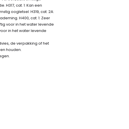
e. H317, cat. 1: Kan een
nstig oogletsel. H319, cat. 2A:
inademing. H400, cat. 1: Zeer
iftig voor in het water levende
voor in het water levende
dvies, de verpakking of het
eren houden.
wegen.