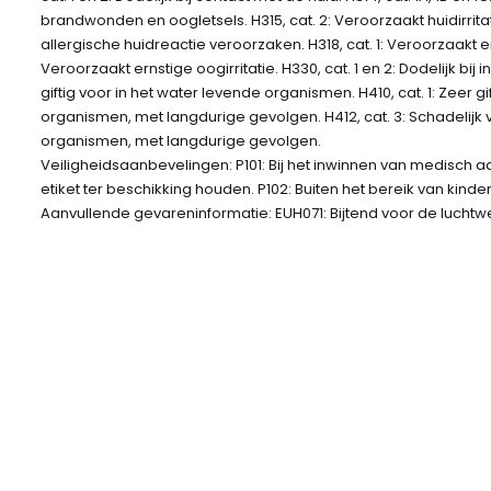
brandwonden en oogletsels. H315, cat. 2: Veroorzaakt huidirritati
allergische huidreactie veroorzaken. H318, cat. 1: Veroorzaakt er
Veroorzaakt ernstige oogirritatie. H330, cat. 1 en 2: Dodelijk bij 
giftig voor in het water levende organismen. H410, cat. 1: Zeer g
organismen, met langdurige gevolgen. H412, cat. 3: Schadelijk 
organismen, met langdurige gevolgen.
Veiligheidsaanbevelingen: P101: Bij het inwinnen van medisch a
etiket ter beschikking houden. P102: Buiten het bereik van kind
Aanvullende gevareninformatie: EUH071: Bijtend voor de lucht