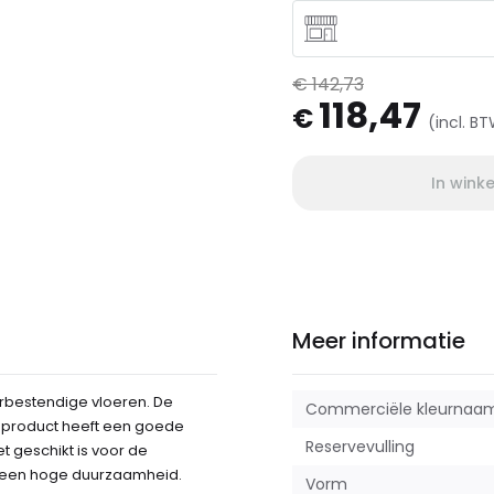
€ 142,73
118,47
€
(incl. B
In wink
Meer informatie
erbestendige vloeren. De
Commerciële kleurnaa
 product heeft een goede
Reservevulling
 geschikt is voor de
 een hoge duurzaamheid.
Vorm