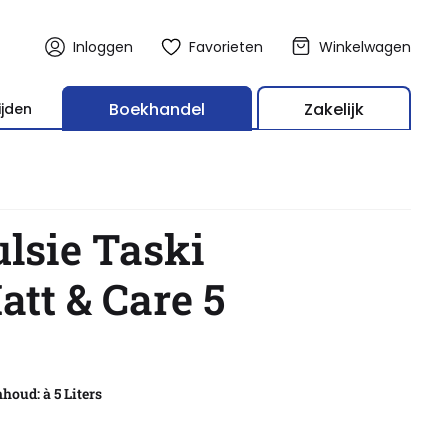
Inloggen
Favorieten
Winkelwagen
Boekhandel
Zakelijk
ijden
lsie Taski
att & Care 5
houd: à 5 Liters