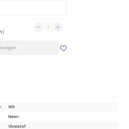
TW)
elwagen
m
Wit
Neen
Vloeistof