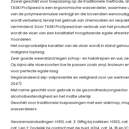
Zowel geschikt voor toepassing op de traditionele methode, a
TASKI ProSpeed is een ergonomische wasverdeler, waarmee u
van de polymeeremulsie verkrijgt en die bovendien eenvoudig in
wordt verbeterd, terwijl het gebruik van chemicaliën en verpa
verminderd. Door TASKI ProSpeed kan verbruik van het produc
wordt de vloer van een kwalitatief hoogstaande egale afwerki
Voordelen:
Het oorspronkelijke karakter van de vloer wordt in stand geh
matglans toplaag
Zeer goede weerstand tegen schop- en hakstrepen en vuil, zelf
Op bijna alle vloersoorten toe te passen zoals vinyl, linoleum en 
voor perfecte egale laag
Gegarandeerd slip-valpreventie en veiligheid voor uw werkne
2047)
Met name geschikt voor gebruik in de gezondheidszorgsector
alcoholbestendigheid en het matte uiterlijk
Geschikt voor traditionele toepassingen met een vlakmop, m
wasverdelers.
Gevarenaanduidingen: H301, cat. 3: Giftig bij inslikken. H302, cat. 
cat. 1 en 2: Dodelijk bij contact met de huid. H314, cat. 1A, 1B en 