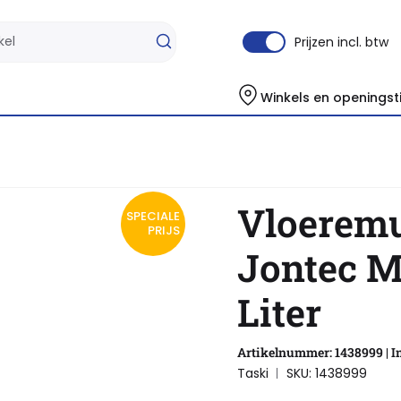
Prijzen incl. btw
Winkels en openingst
Vloeremulsie Taski Jontec Matt & Care 5 Liter
Vloeremu
SPECIALE
PRIJS
Jontec M
Liter
Artikelnummer: 1438999 | In
Taski
SKU: 1438999