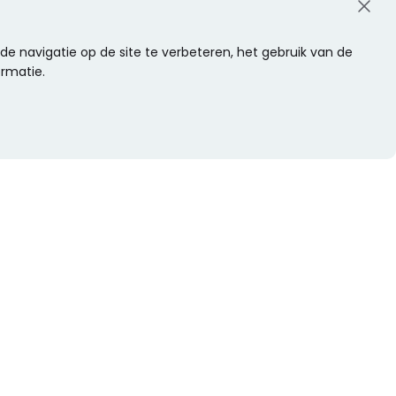
e navigatie op de site te verbeteren, het gebruik van de
ormatie.
WIL JE NIETS MISSEN?
Alle nieuwtjes als eerste ontvangen?
Schrijf je dan nu in voor onze nieuwsbrief.
Versturen
s
Of volg ons op social media