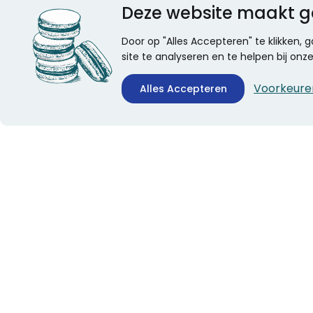
Deze website maakt g
Door op "Alles Accepteren" te klikken,
site te analyseren en te helpen bij on
Voorkeure
Alles Accepteren
CONTACTINFORMATIE
ALGEMEEN
Boekhandel Stumpel &
Veelgestelde vragen
Stumpel Office Products
Leveringsinformatie
De Corantijn 63
Over Stumpel
1689 AN Zwaag
Evenementen
Nederland
KvK-nummer: 36008688
BTW-nummer:
NL005347634B01