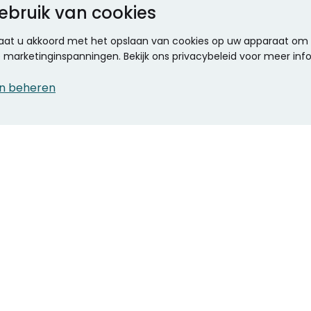
ebruik van cookies
 gaat u akkoord met het opslaan van cookies op uw apparaat om d
ze marketinginspanningen. Bekijk ons privacybeleid voor meer inf
n beheren
CONTACT
KANTOOR SPECIALIST
Klantenservice
Voordelen voor uw
Winkels en openingstijden
bedrijf
Werken bij Stumpel
ICT en printing
Kantoorinrichting
Onze accountmanager
Stempels