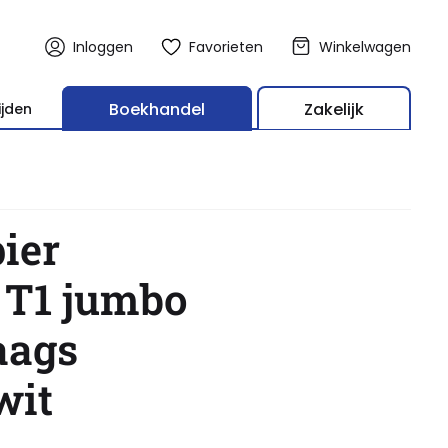
Inloggen
Favorieten
Winkelwagen
Boekhandel
Zakelijk
ijden
ier
 T1 jumbo
aags
wit