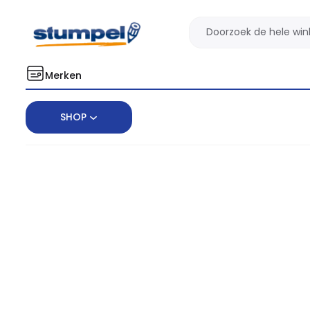
Merken
SHOP
Home
Facilitair
Hygiëne
Toilet
WC papier
Toiletpapi