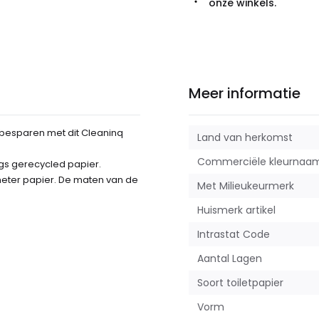
onze winkels.
Meer informatie
d besparen met dit Cleaninq
Land van herkomst
Commerciële kleurnaa
ags gerecycled papier.
meter papier. De maten van de
Met Milieukeurmerk
Huismerk artikel
Intrastat Code
Aantal Lagen
Soort toiletpapier
Vorm