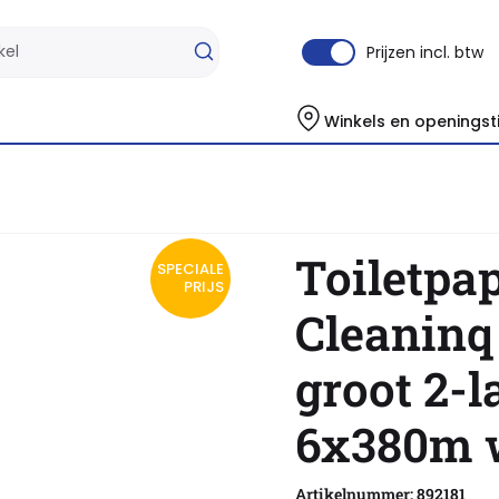
Prijzen incl. btw
Winkels en openingst
er Cleaninq T1 jumbo groot 2-laags 6x380m wit
Toiletpap
SPECIALE
PRIJS
Cleaninq
groot 2-l
6x380m 
Artikelnummer: 892181