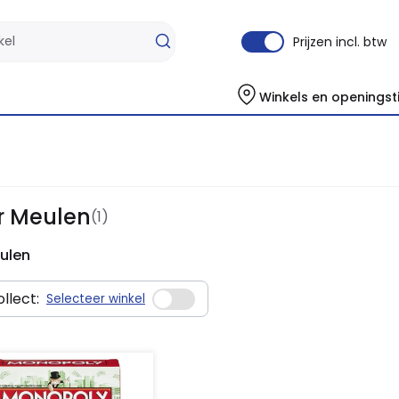
Prijzen incl. btw
Winkels en openingst
r Meulen
(1)
ulen
llect:
Selecteer winkel