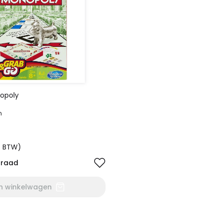
nopoly
n
l. BTW)
rraad
In winkelwagen