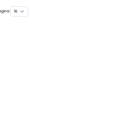
agina:
16