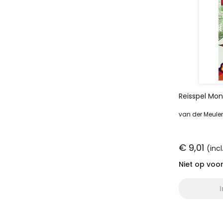
Reisspel Mo
van der Meule
€ 9,01
(inc
Niet op voo