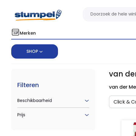
Merken
SHOP
Home
Merken
van der Meulen
van de
Filteren
van der Me
Beschikbaarheid
Click & Co
Prijs