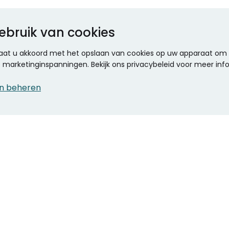
ebruik van cookies
 gaat u akkoord met het opslaan van cookies op uw apparaat om d
ze marketinginspanningen. Bekijk ons privacybeleid voor meer inf
n beheren
CONTACT
KANTOOR SPECIALIST
Klantenservice
Voordelen voor uw
Winkels en openingstijden
bedrijf
Werken bij Stumpel
ICT en printing
Kantoorinrichting
Onze accountmanager
Stempels