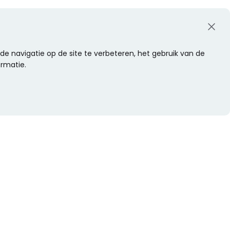
e navigatie op de site te verbeteren, het gebruik van de
ormatie.
WIL JE NIETS MISSEN?
Alle nieuwtjes als eerste ontvangen?
Schrijf je dan nu in voor onze nieuwsbrief.
Versturen
s
Of volg ons op social media