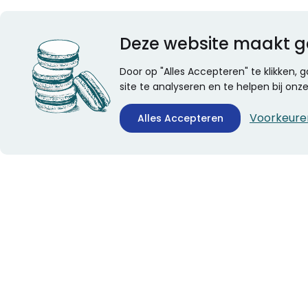
Deze website maakt g
Door op "Alles Accepteren" te klikken,
site te analyseren en te helpen bij on
Voorkeure
Alles Accepteren
CONTACTINFORMATIE
ALGEMEEN
Boekhandel Stumpel &
Veelgestelde vragen
Stumpel Office Products
Leveringsinformatie
De Corantijn 63
Over Stumpel
1689 AN Zwaag
Evenementen
Nederland
KvK-nummer: 36008688
BTW-nummer: