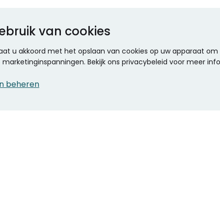
ebruik van cookies
 gaat u akkoord met het opslaan van cookies op uw apparaat om d
ze marketinginspanningen. Bekijk ons privacybeleid voor meer inf
n beheren
CONTACT
KANTOOR SPECIALIST
Klantenservice
Voordelen voor uw
Winkels en openingstijden
bedrijf
Werken bij Stumpel
ICT en printing
Kantoorinrichting
Onze accountmanager
Stempels