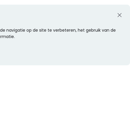
e navigatie op de site te verbeteren, het gebruik van de
ormatie.
WIL JE NIETS MISSEN?
Alle nieuwtjes als eerste ontvangen?
Schrijf je dan nu in voor onze nieuwsbrief.
Versturen
s
Of volg ons op social media