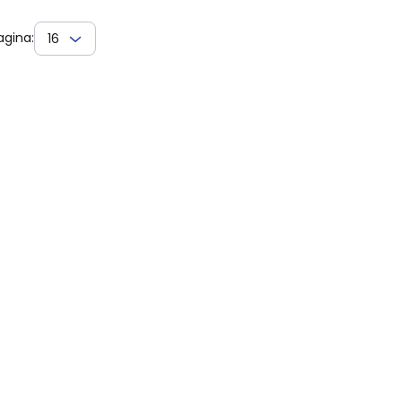
agina:
16