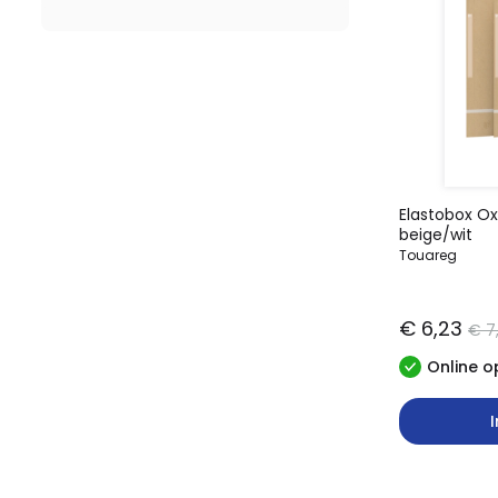
Elastobox O
beige/wit
Touareg
€ 6,23
€ 7
Online o