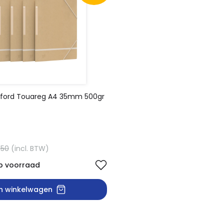
xford Touareg A4 35mm 500gr
,50
(incl. BTW)
p voorraad
In winkelwagen