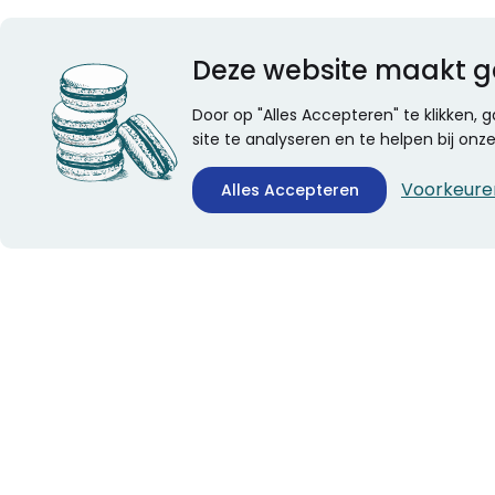
Deze website maakt g
Door op "Alles Accepteren" te klikken,
site te analyseren en te helpen bij on
Voorkeure
Alles Accepteren
CONTACTINFORMATIE
ALGEMEEN
Boekhandel Stumpel &
Veelgestelde vragen
Stumpel Office Products
Leveringsinformatie
De Corantijn 63
Over Stumpel
1689 AN Zwaag
Evenementen
Nederland
KvK-nummer: 36008688
BTW-nummer: