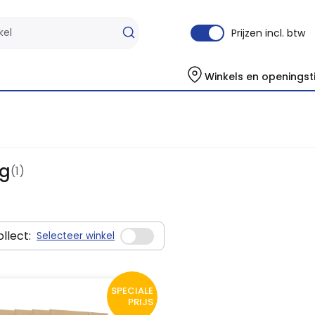
Prijzen incl. btw
Winkels en openingst
eg
(1)
llect:
Selecteer winkel
SPECIALE
PRIJS