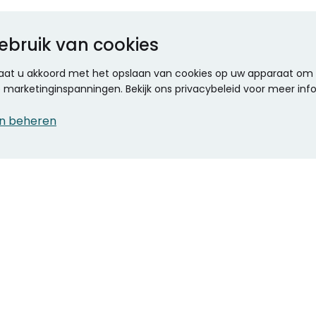
ebruik van cookies
 gaat u akkoord met het opslaan van cookies op uw apparaat om d
ze marketinginspanningen. Bekijk ons privacybeleid voor meer inf
n beheren
CONTACT
KANTOOR SPECIALIST
Klantenservice
Voordelen voor uw
Winkels en openingstijden
bedrijf
Werken bij Stumpel
ICT en printing
Kantoorinrichting
Onze accountmanager
Stempels