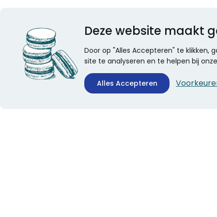
Deze website maakt g
Door op "Alles Accepteren" te klikken,
site te analyseren en te helpen bij on
Voorkeure
Alles Accepteren
CONTACTINFORMATIE
ALGEMEEN
Boekhandel Stumpel &
Veelgestelde vragen
Stumpel Office Products
Leveringsinformatie
De Corantijn 63
Over Stumpel
1689 AN Zwaag
Evenementen
Nederland
KvK-nummer: 36008688
BTW-nummer: