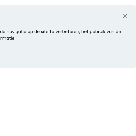
e navigatie op de site te verbeteren, het gebruik van de
ormatie.
WIL JE NIETS MISSEN?
Alle nieuwtjes als eerste ontvangen?
Schrijf je dan nu in voor onze nieuwsbrief.
Versturen
s
Of volg ons op social media