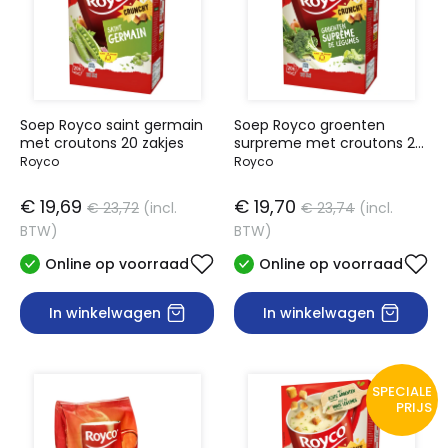
Soep Royco saint germain
Soep Royco groenten
met croutons 20 zakjes
surpreme met croutons 20
zakjes
Royco
Royco
€ 19,69
€ 19,70
€ 23,72
(incl.
€ 23,74
(incl.
BTW)
BTW)
Online op voorraad
Online op voorraad
In winkelwagen
In winkelwagen
SPECIALE
PRIJS