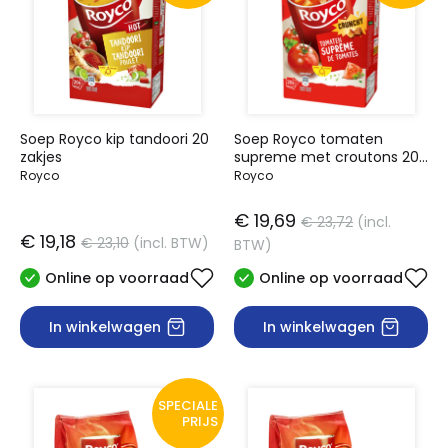
Soep Royco kip tandoori 20
Soep Royco tomaten
zakjes
supreme met croutons 20
zakjes
Royco
Royco
€ 19,69
€ 23,72
(incl.
€ 19,18
€ 23,10
(incl. BTW)
BTW)
Online op voorraad
Online op voorraad
In winkelwagen
In winkelwagen
SPECIALE
PRIJS