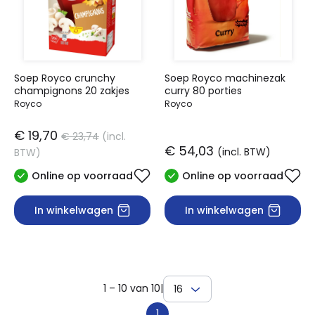
Soep Royco crunchy
Soep Royco machinezak
champignons 20 zakjes
curry 80 porties
Royco
Royco
€ 19,70
€ 23,74
(incl.
€ 54,03
(incl. BTW)
BTW)
Online op voorraad
Online op voorraad
In winkelwagen
In winkelwagen
1 – 10 van 10
|
16
1