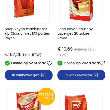
Soep Royco machinezak
Soep Royco crunchy
kip Classic met 130 porties
asperges 20 zakjes
Royco
Royco
€ 19,69
€ 23,72
(incl.
€ 87,36
(incl. BTW)
BTW)
Online op voorraad
Online op voorraad
In winkelwagen
In winkelwagen
SPECIALE
PRIJS