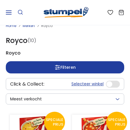
Home
Merken
Royco
Royco
(10)
Royco
Filteren
Click & Collect:
Selecteer winkel
Meest verkocht
SPECIALE
SPECIALE
PRIJS
PRIJS