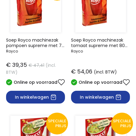
Soep Royco machinezak
Soep Royco machinezak
pompoen supreme met 70
tomaat supreme met 80
porties
porties
Royco
Royco
€ 39,35
€ 47,41
(incl.
€ 54,06
(incl. BTW)
BTW)
Online op voorraad
Online op voorraad
In winkelwagen
In winkelwagen
SPECIALE
SPECIALE
PRIJS
PRIJS