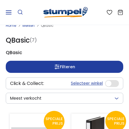
Home
Merken
QBasic
QBasic
(7)
QBasic
Filteren
Click & Collect:
Selecteer winkel
Meest verkocht
SPECIALE
SPECIALE
PRIJS
PRIJS