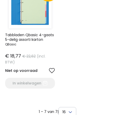
Tabbladen Qbasic 4-gaats
5-delig assorti karton
QBasic
€ 18,77
€ 22,62
(incl.
BTW)
Niet op voorraad
In winkelwagen
1 – 7 van 7
|
16