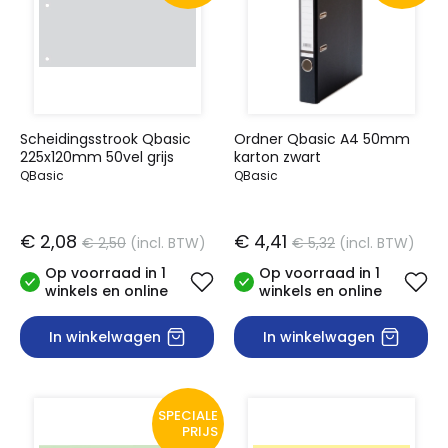
Scheidingsstrook Qbasic
Ordner Qbasic A4 50mm
225x120mm 50vel grijs
karton zwart
QBasic
QBasic
€ 2,08
€ 4,41
€ 2,50
(incl. BTW)
€ 5,32
(incl. BTW)
Op voorraad in 1
Op voorraad in 1
winkels en online
winkels en online
In winkelwagen
In winkelwagen
SPECIALE
PRIJS