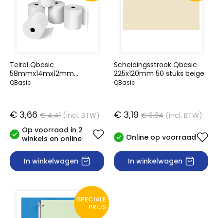
Telrol Qbasic
Scheidingsstrook Qbasic
58mmx14mx12mm
225x120mm 50 stuks beige
Thermisch; pak 5 rol
QBasic
QBasic
€ 3,66
€ 3,19
€ 4,41
(incl. BTW)
€ 3,84
(incl. BTW)
Op voorraad in 2
Online op voorraad
winkels en online
In winkelwagen
In winkelwagen
SPECIALE
PRIJS