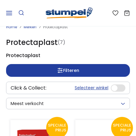
Home
Merken
Protectaplast
Protectaplast
(7)
Protectaplast
Filteren
Click & Collect:
Selecteer winkel
Meest verkocht
SPECIALE
SPECIALE
PRIJS
PRIJS