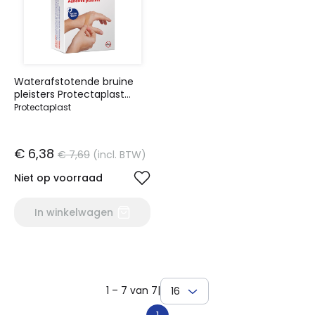
Waterafstotende bruine
pleisters Protectaplast
assorti 20 stuks
Protectaplast
€ 6,38
€ 7,69
(incl. BTW)
Niet op voorraad
In winkelwagen
1 – 7 van 7
|
16