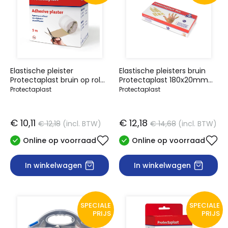
Elastische pleister
Elastische pleisters bruin
Protectaplast bruin op rol
Protectaplast 180x20mm
6cmx5m
100 stuks
Protectaplast
Protectaplast
€ 10,11
€ 12,18
€ 12,18
(incl. BTW)
€ 14,68
(incl. BTW)
Online op voorraad
Online op voorraad
In winkelwagen
In winkelwagen
SPECIALE
SPECIALE
PRIJS
PRIJS