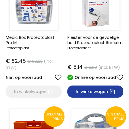
Medic Box Protectaplast
Pleister voor de gevoelige
Pro M
huid Protectaplast 6cmx1m
Protectaplast
Protectaplast
€ 82,45
€ 99,35
(incl.
€ 5,14
€ 6,20
(incl. BTW)
BTW)
Niet op voorraad
Online op voorraad
In winkelwagen
In winkelwagen
SPECIALE
SPECIALE
PRIJS
PRIJS