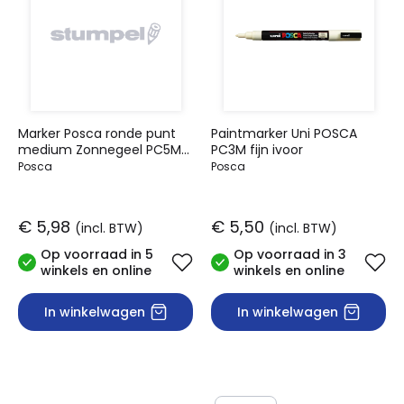
Marker Posca ronde punt
Paintmarker Uni POSCA
medium Zonnegeel PC5M
PC3M fijn ivoor
JS
Posca
Posca
€ 5,98
€ 5,50
(incl. BTW)
(incl. BTW)
Op voorraad in 5
Op voorraad in 3
winkels en online
winkels en online
In winkelwagen
In winkelwagen