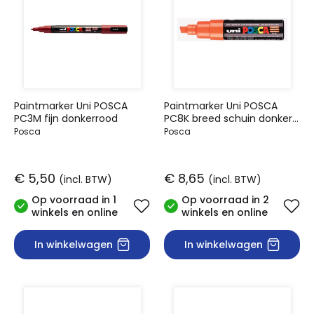
Paintmarker Uni POSCA
Paintmarker Uni POSCA
PC3M fijn donkerrood
PC8K breed schuin donker
oranje
Posca
Posca
€ 5,50
€ 8,65
(incl. BTW)
(incl. BTW)
Op voorraad in 1
Op voorraad in 2
winkels en online
winkels en online
In winkelwagen
In winkelwagen