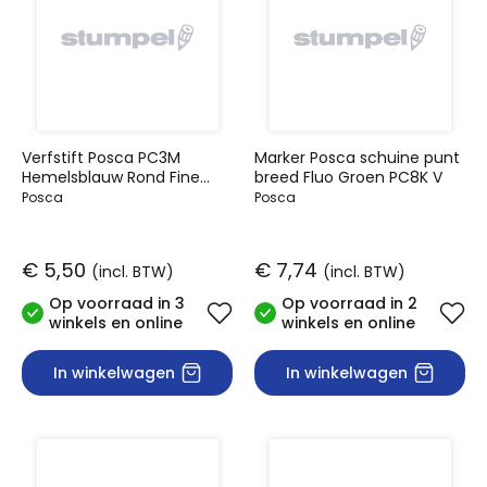
Verfstift Posca PC3M
Marker Posca schuine punt
Hemelsblauw Rond Fine
breed Fluo Groen PC8K V
0.9-1.3 mm
Posca
Posca
€ 5,50
€ 7,74
(incl. BTW)
(incl. BTW)
Op voorraad in 3
Op voorraad in 2
winkels en online
winkels en online
In winkelwagen
In winkelwagen