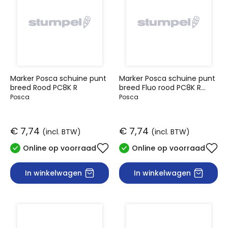
Marker Posca schuine punt
Marker Posca schuine punt
breed Rood PC8K R
breed Fluo rood PC8K R
FLUO
Posca
Posca
€ 7,74
€ 7,74
(incl. BTW)
(incl. BTW)
Online op voorraad
Online op voorraad
In winkelwagen
In winkelwagen