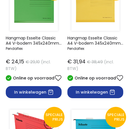
Hangmap Esselte Classic
Hangmap Esselte Classic
A4 V-bodem 345x240mm
A4 V-bodem 345x240mm
groen
geel
Pendaflex
Pendaflex
€ 24,15
€ 31,94
€ 29,10
(incl.
€ 38,49
(incl.
BTW)
BTW)
Online op voorraad
Online op voorraad
In winkelwagen
In winkelwagen
SPECIALE
SPECIALE
PRIJS
PRIJS