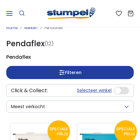
Home
Merken
Pendaflex
Pendaflex
(12)
Pendaflex
Filteren
Click & Collect:
Selecteer winkel
Meest verkocht
SPECIALE
SPECIALE
PRIJS
PRIJS