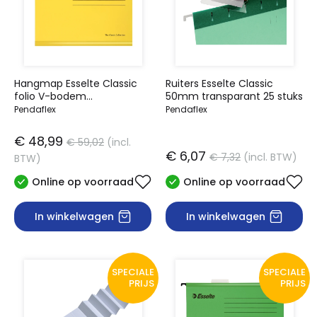
Hangmap Esselte Classic
Ruiters Esselte Classic
folio V-bodem
50mm transparant 25 stuks
382x240mm geel
Pendaflex
Pendaflex
€ 48,99
€ 59,02
(incl.
€ 6,07
€ 7,32
(incl. BTW)
BTW)
Online op voorraad
Online op voorraad
In winkelwagen
In winkelwagen
SPECIALE
SPECIALE
PRIJS
PRIJS