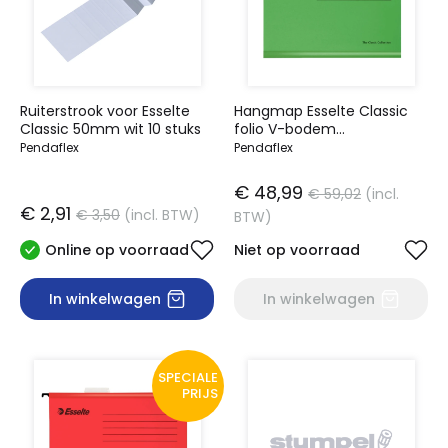
Ruiterstrook voor Esselte
Hangmap Esselte Classic
Classic 50mm wit 10 stuks
folio V-bodem
382x240mm groen
Pendaflex
Pendaflex
€ 48,99
€ 59,02
(incl.
€ 2,91
€ 3,50
(incl. BTW)
BTW)
Online op voorraad
Niet op voorraad
In winkelwagen
In winkelwagen
SPECIALE
PRIJS