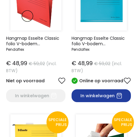
Hangmap Esselte Classic
Hangmap Esselte Classic
folio V-bodem
folio V-bodem
382x240mm rood
382x240mm blauw
Pendaflex
Pendaflex
€ 48,99
€ 48,99
€ 59,02
(incl.
€ 59,02
(incl.
BTW)
BTW)
Niet op voorraad
Online op voorraad
In winkelwagen
In winkelwagen
SPECIALE
SPECIALE
PRIJS
PRIJS