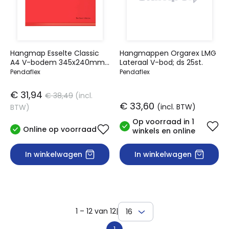
Hangmap Esselte Classic
Hangmappen Orgarex LMG
A4 V-bodem 345x240mm
Lateraal V-bod; ds 25st.
rood
Pendaflex
Pendaflex
€ 31,94
€ 38,49
(incl.
€ 33,60
(incl. BTW)
BTW)
Op voorraad in 1
Online op voorraad
winkels en online
In winkelwagen
In winkelwagen
1 – 12 van 12
|
16