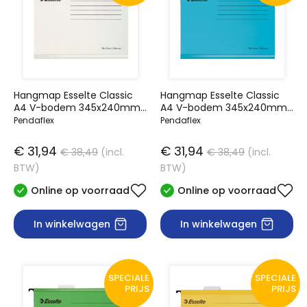
Hangmap Esselte Classic
Hangmap Esselte Classic
A4 V-bodem 345x240mm
A4 V-bodem 345x240mm
wit
blauw
Pendaflex
Pendaflex
€ 31,94
€ 31,94
€ 38,49
(incl.
€ 38,49
(incl.
BTW)
BTW)
Online op voorraad
Online op voorraad
In winkelwagen
In winkelwagen
SPECIALE
SPECIALE
PRIJS
PRIJS