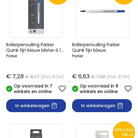
Rollerpenvulling Parker
Rollerpenvulling Parker
Quink fijn blauw blister à 1
Quink fijn blauw
stuk
Parker
Parker
€ 7,28
€ 6,63
€ 8,77
(incl. BTW)
€ 7,98
(incl. BTW)
Op voorraad in 7
Op voorraad in 8
winkels en online
winkels en online
In winkelwagen
In winkelwagen
SPECIALE
PRIJS