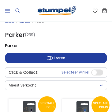
Home
Merken
Parker
Parker
(239)
Parker
Filteren
Click & Collect:
Selecteer winkel
Meest verkocht
SPECIALE
SPECIALE
PRIJS
PRIJS