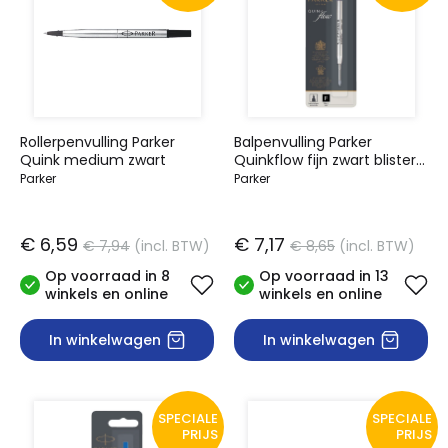
Rollerpenvulling Parker
Balpenvulling Parker
Quink medium zwart
Quinkflow fijn zwart blister
à 1 stuk
Parker
Parker
€ 6,59
€ 7,17
€ 7,94
(incl. BTW)
€ 8,65
(incl. BTW)
Op voorraad in 8
Op voorraad in 13
winkels en online
winkels en online
In winkelwagen
In winkelwagen
SPECIALE
SPECIALE
PRIJS
PRIJS