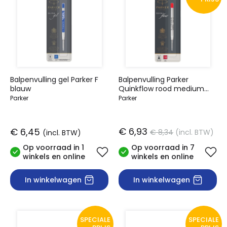
Balpenvulling gel Parker F
Balpenvulling Parker
blauw
Quinkflow rood medium
blister
Parker
Parker
€ 6,93
€ 6,45
€ 8,34
(incl. BTW)
(incl. BTW)
Op voorraad in 1
Op voorraad in 7
winkels en online
winkels en online
In winkelwagen
In winkelwagen
SPECIALE
SPECIALE