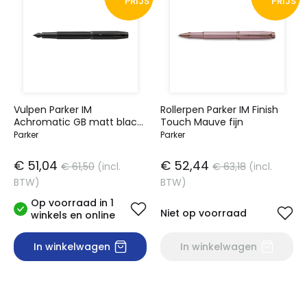
PRIJS
PRIJS
Vulpen Parker IM
Rollerpen Parker IM Finish
Achromatic GB matt black
Touch Mauve fijn
medium
Parker
Parker
€ 51,04
€ 52,44
€ 61,50
(incl.
€ 63,18
(incl.
BTW)
BTW)
Op voorraad in 1
Niet op voorraad
winkels en online
In winkelwagen
In winkelwagen