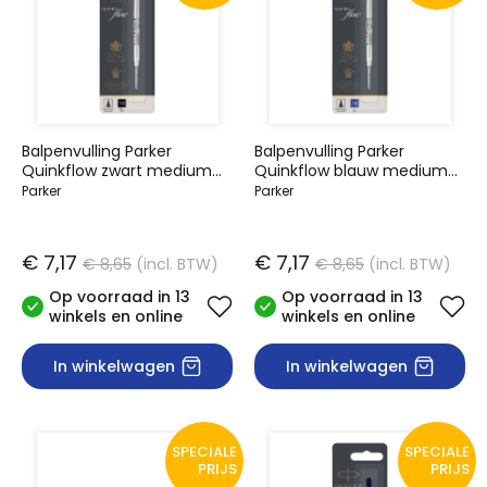
Balpenvulling Parker
Balpenvulling Parker
Quinkflow zwart medium
Quinkflow blauw medium
bliste
bliste
Parker
Parker
€ 7,17
€ 7,17
€ 8,65
(incl. BTW)
€ 8,65
(incl. BTW)
Op voorraad in 13
Op voorraad in 13
winkels en online
winkels en online
In winkelwagen
In winkelwagen
SPECIALE
SPECIALE
PRIJS
PRIJS