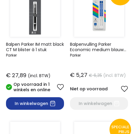
Balpen Parker IM matt black
Balpenvulling Parker
CT M blister à 1 stuk
Economic medium blauw
blister à 2 stuks
Parker
Parker
€ 5,27
€ 27,89
€ 6,35
(incl. BTW)
(incl. BTW)
Op voorraad in 1
Niet op voorraad
winkels en online
In winkelwagen
In winkelwagen
SPECIALE
PRIJS