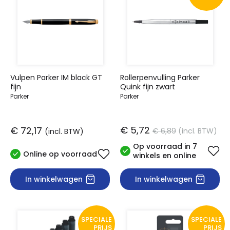
Vulpen Parker IM black GT
Rollerpenvulling Parker
fijn
Quink fijn zwart
Parker
Parker
€ 5,72
€ 72,17
€ 6,89
(incl. BTW)
(incl. BTW)
Op voorraad in 7
Online op voorraad
winkels en online
In winkelwagen
In winkelwagen
SPECIALE
SPECIALE
PRIJS
PRIJS