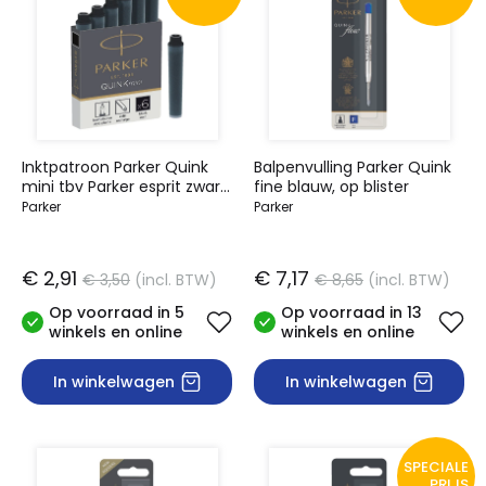
Inktpatroon Parker Quink
Balpenvulling Parker Quink
mini tbv Parker esprit zwart
fine blauw, op blister
pak à 6 stuks
Parker
Parker
€ 2,91
€ 7,17
€ 3,50
(incl. BTW)
€ 8,65
(incl. BTW)
Op voorraad in 5
Op voorraad in 13
winkels en online
winkels en online
In winkelwagen
In winkelwagen
SPECIALE
PRIJS