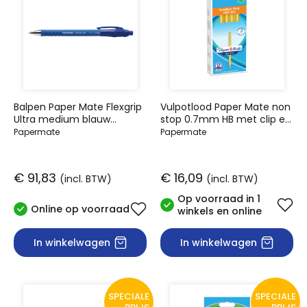
Balpen Paper Mate Flexgrip
Vulpotlood Paper Mate non
Ultra medium blauw
stop 0.7mm HB met clip en
valuepack 30+6 gratis
gum geel
Papermate
Papermate
€ 91,83
€ 16,09
(incl. BTW)
(incl. BTW)
Op voorraad in 1
Online op voorraad
winkels en online
In winkelwagen
In winkelwagen
SPECIALE
SPECIALE