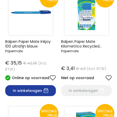
PRIJS
PRIJS
Balpen Paper Mate Inkjoy
Balpen Paper Mate
100 ultrafijn blauw
Kilometrico Recycled
medium blauw blister à 8
Papermate
Papermate
stuks
€ 35,15
€ 42,35
(incl.
€ 3,41
€ 4,11
(incl. BTW)
BTW)
Online op voorraad
Niet op voorraad
In winkelwagen
In winkelwagen
SPECIALE
SPECIALE
PRIJS
PRIJS