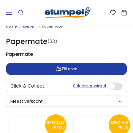
Home
Merken
Papermate
Papermate
(33)
Papermate
Filteren
Click & Collect:
Selecteer winkel
Meest verkocht
SPECIALE
SPECIALE
PRIJS
PRIJS