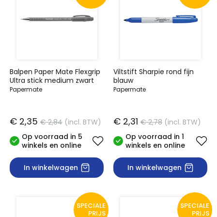
Balpen Paper Mate Flexgrip
Viltstift Sharpie rond fijn
Ultra stick medium zwart
blauw
Papermate
Papermate
€ 2,35
€ 2,31
€ 2,84
(incl. BTW)
€ 2,78
(incl. BTW)
Op voorraad in 5
Op voorraad in 1
winkels en online
winkels en online
In winkelwagen
In winkelwagen
SPECIALE
SPECIALE
PRIJS
PRIJS