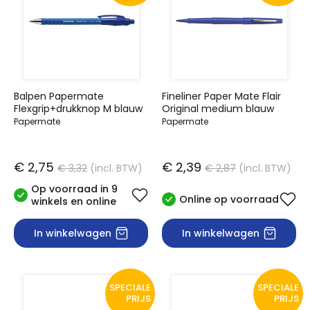
Balpen Papermate
Fineliner Paper Mate Flair
Flexgrip+drukknop M blauw
Original medium blauw
Papermate
Papermate
€ 2,75
€ 2,39
€ 3,32
(incl. BTW)
€ 2,87
(incl. BTW)
Op voorraad in 9
Online op voorraad
winkels en online
In winkelwagen
In winkelwagen
SPECIALE
SPECIALE
PRIJS
PRIJS