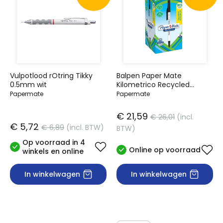
Vulpotlood rOtring Tikky
Balpen Paper Mate
0.5mm wit
Kilometrico Recycled
medium zwart
Papermate
Papermate
€ 21,59
€ 26,01
(incl.
€ 5,72
€ 6,89
(incl. BTW)
BTW)
Op voorraad in 4
Online op voorraad
winkels en online
In winkelwagen
In winkelwagen