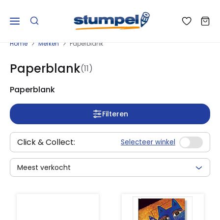
Home
Merken
Paperblank
Paperblank
(11)
Paperblank
Filteren
Click & Collect:
Selecteer winkel
Meest verkocht