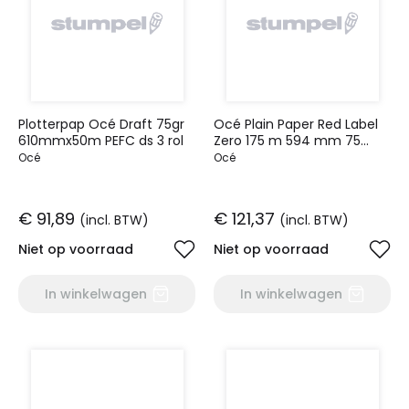
Plotterpap Océ Draft 75gr
Océ Plain Paper Red Label
610mmx50m PEFC ds 3 rol
Zero 175 m 594 mm 75
GM2
Océ
Océ
€ 91,89
€ 121,37
(incl. BTW)
(incl. BTW)
Niet op voorraad
Niet op voorraad
In winkelwagen
In winkelwagen