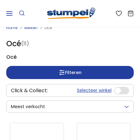
Home
Merken
Océ
Océ
(11)
Océ
Filteren
Click & Collect:
Selecteer winkel
Meest verkocht