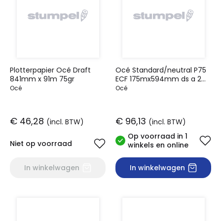
Plotterpapier Océ Draft
Océ Standard/neutral P75
841mm x 91m 75gr
ECF 175mx594mm ds a 2
rol
Océ
Océ
€ 46,28
€ 96,13
(incl. BTW)
(incl. BTW)
Op voorraad in 1
Niet op voorraad
winkels en online
In winkelwagen
In winkelwagen