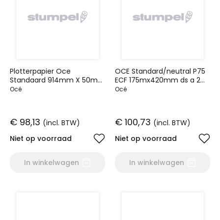
Plotterpapier Oce
OCE Standard/neutral P75
Standaard 914mm X 50m
ECF 175mx420mm ds a 2
90gr ds 3r
rol
Océ
Océ
€ 98,13
€ 100,73
(incl. BTW)
(incl. BTW)
Niet op voorraad
Niet op voorraad
In winkelwagen
In winkelwagen