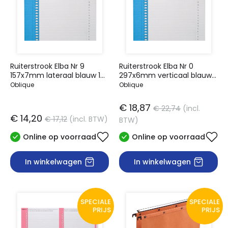
Ruiterstrook Elba Nr 9
Ruiterstrook Elba Nr 0
157x7mm lateraal blauw 10
297x6mm verticaal blauw
stuks
10 vel
Oblique
Oblique
€ 18,87
€ 22,74
(incl.
€ 14,20
€ 17,12
(incl. BTW)
BTW)
Online op voorraad
Online op voorraad
In winkelwagen
In winkelwagen
SPECIALE
SPECIALE
PRIJS
PRIJS