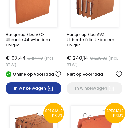
Hangmap Elba AZO
Hangmap Elba AVZ
Ultimate A4 V-bodem
Ultimate folio U-bodem
oranje
30mm oranje
Oblique
Oblique
€ 97,44
€ 240,14
€ 117,40
(incl.
€ 289,33
(incl.
BTW)
BTW)
Online op voorraad
Niet op voorraad
In winkelwagen
In winkelwagen
SPECIALE
SPECIALE
PRIJS
PRIJS