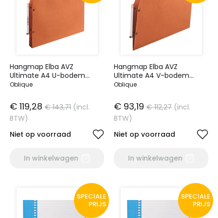
Hangmap Elba AVZ
Hangmap Elba AVZ
Ultimate A4 U-bodem
Ultimate A4 V-bodem
30mm oranje
oranje
Oblique
Oblique
€ 119,28
€ 93,19
€ 143,71
(incl.
€ 112,27
(incl.
BTW)
BTW)
Niet op voorraad
Niet op voorraad
In winkelwagen
In winkelwagen
SPECIALE
SPECIALE
PRIJS
PRIJS