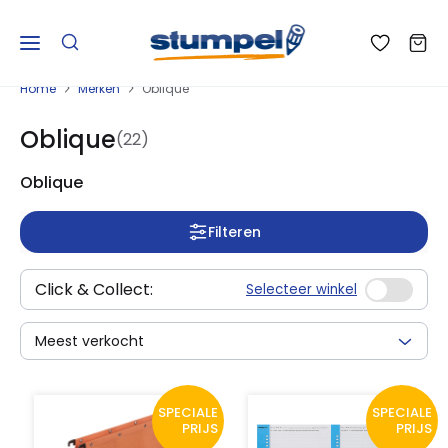
Home
Merken
Oblique
Oblique
(22)
Oblique
Filteren
Click & Collect:
Selecteer winkel
Meest verkocht
SPECIALE
SPECIALE
PRIJS
PRIJS