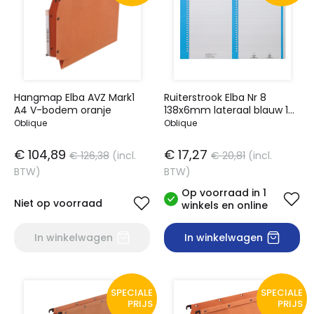
Hangmap Elba AVZ Mark1
Ruiterstrook Elba Nr 8
A4 V-bodem oranje
138x6mm lateraal blauw 10
vel
Oblique
Oblique
€ 104,89
€ 17,27
€ 126,38
(incl.
€ 20,81
(incl.
BTW)
BTW)
Op voorraad in 1
Niet op voorraad
winkels en online
In winkelwagen
In winkelwagen
SPECIALE
SPECIALE
PRIJS
PRIJS