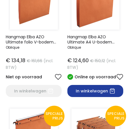
Hangmap Elba AZO
Hangmap Elba AZO
Ultimate folio V-bodem
Ultimate A4 U-bodem
oranje
30mm oranje
Oblique
Oblique
€ 134,18
€ 124,60
€ 161,66
(incl.
€ 150,12
(incl.
BTW)
BTW)
Niet op voorraad
Online op voorraad
In winkelwagen
In winkelwagen
SPECIALE
SPECIALE
PRIJS
PRIJS