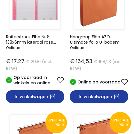
Ruiterstrook Elba Nr 8
Hangmap Elba AZO
138x6mm lateraal roze
Ultimate folio U-bodem
(100330204)
30mm oranje
Oblique
Oblique
€ 17,27
€ 164,53
€ 20,81
(incl.
€ 198,23
(incl.
BTW)
BTW)
Op voorraad in 1
Online op voorraad
winkels en online
In winkelwagen
In winkelwagen
SPECIALE
SPECIALE
PRIJS
PRIJS