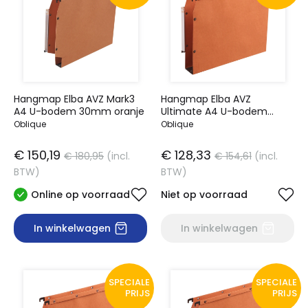
Hangmap Elba AVZ Mark3
Hangmap Elba AVZ
A4 U-bodem 30mm oranje
Ultimate A4 U-bodem
50mm oranje
Oblique
Oblique
€ 150,19
€ 128,33
€ 180,95
(incl.
€ 154,61
(incl.
BTW)
BTW)
Online op voorraad
Niet op voorraad
In winkelwagen
In winkelwagen
SPECIALE
SPECIALE
PRIJS
PRIJS