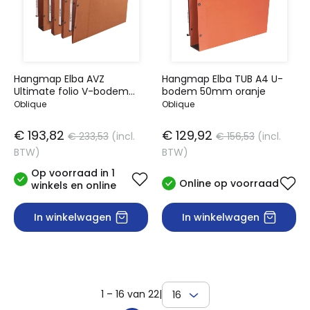
Hangmap Elba AVZ
Hangmap Elba TUB A4 U-
Ultimate folio V-bodem
bodem 50mm oranje
oranje
Oblique
Oblique
€ 193,82
€ 129,92
€ 233,53
(incl.
€ 156,53
(incl.
BTW)
BTW)
Op voorraad in 1
Online op voorraad
winkels en online
In winkelwagen
In winkelwagen
1 – 16 van 22
|
16