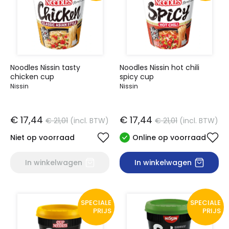
Noodles Nissin tasty
Noodles Nissin hot chili
chicken cup
spicy cup
Nissin
Nissin
€ 17,44
€ 17,44
€ 21,01
(incl. BTW)
€ 21,01
(incl. BTW)
Niet op voorraad
Online op voorraad
In winkelwagen
In winkelwagen
SPECIALE
SPECIALE
PRIJS
PRIJS