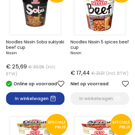
Noodles Nissin Soba sukiyaki
Noodles Nissin 5 spices beef
beef cup
cup
Nissin
Nissin
€ 25,69
€ 30,95
(incl.
€ 17,44
€ 21,01
(incl. BTW)
BTW)
Online op voorraad
Niet op voorraad
In winkelwagen
In winkelwagen
SPECIALE
SPECIALE
PRIJS
PRIJS