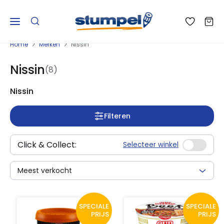
Home
Merken
Nissin
Nissin
(8)
Nissin
Filteren
Click & Collect:
Selecteer winkel
Meest verkocht
SPECIALE
SPECIALE
PRIJS
PRIJS