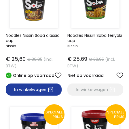
Noodles Nissin Soba classic
Noodles Nissin Soba teriyaki
cup
cup
Nissin
Nissin
€ 25,69
€ 25,69
€ 30,95
(incl.
€ 30,95
(incl.
BTW)
BTW)
Online op voorraad
Niet op voorraad
In winkelwagen
In winkelwagen
SPECIALE
SPECIALE
PRIJS
PRIJS