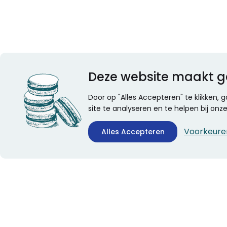
Deze website maakt g
Door op "Alles Accepteren" te klikken,
site te analyseren en te helpen bij on
Voorkeure
Alles Accepteren
CONTACTINFORMATIE
ALGEMEEN
Boekhandel Stumpel &
Veelgestelde vragen
Stumpel Office Products
Leveringsinformatie
De Corantijn 63
Over Stumpel