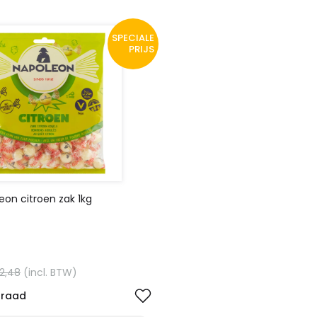
SPECIALE
PRIJS
on citroen zak 1kg
12,48
(incl. BTW)
rraad