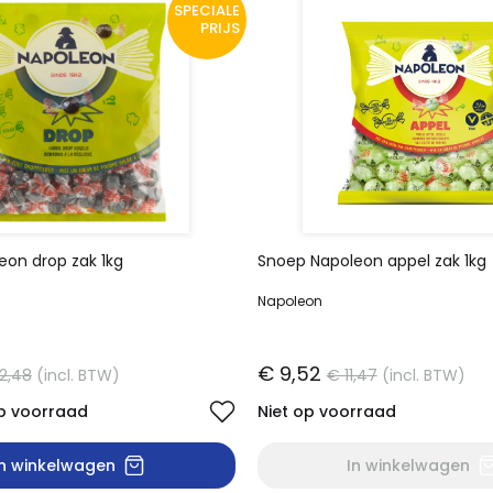
SPECIALE
PRIJS
eon drop zak 1kg
Snoep Napoleon appel zak 1kg
Napoleon
€ 9,52
12,48
(incl. BTW)
€ 11,47
(incl. BTW)
p voorraad
Niet op voorraad
In winkelwagen
In winkelwagen