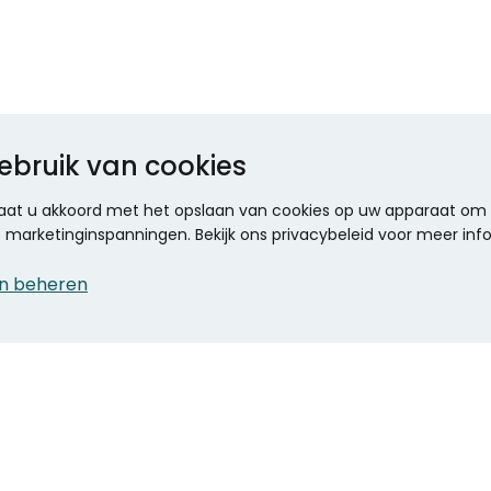
ebruik van cookies
 gaat u akkoord met het opslaan van cookies op uw apparaat om d
ze marketinginspanningen. Bekijk ons privacybeleid voor meer inf
n beheren
CONTACT
KANTOOR SPECIALIST
Klantenservice
Voordelen voor uw
Winkels en openingstijden
bedrijf
Werken bij Stumpel
ICT en printing