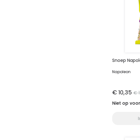
Snoep Napole
Napoleon
€ 10,35
€ 
Niet op voo