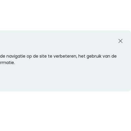
e navigatie op de site te verbeteren, het gebruik van de
ormatie.
WIL JE NIETS MISSEN?
Alle nieuwtjes als eerste ontvangen?
Schrijf je dan nu in voor onze nieuwsbrief.