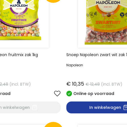
on fruitmix zak 1kg
Snoep Napoleon zwart wit zak 
Napoleon
€ 10,35
12,48
(incl. BTW)
€ 12,48
(incl. BTW)
rraad
Online op voorraad
In winkelwagen
In winkelwagen