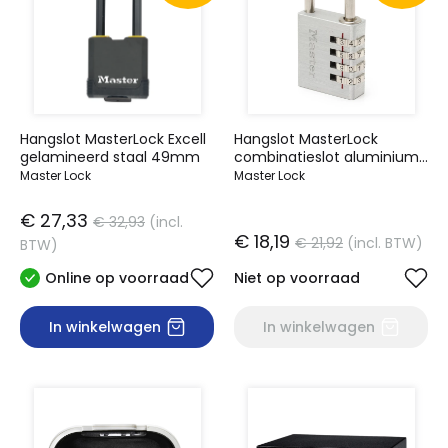
Hangslot MasterLock Excell
Hangslot MasterLock
gelamineerd staal 49mm
combinatieslot aluminium
40mm
Master Lock
Master Lock
€ 27,33
€ 32,93
(incl.
€ 18,19
€ 21,92
(incl. BTW)
BTW)
Online op voorraad
Niet op voorraad
In winkelwagen
In winkelwagen