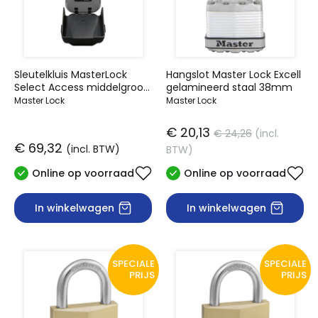
Sleutelkluis MasterLock
Hangslot Master Lock Excell
Select Access middelgroot
gelamineerd staal 38mm
verlichte cijfers
Master Lock
Master Lock
€ 20,13
€ 24,26
(incl.
€ 69,32
(incl. BTW)
BTW)
Online op voorraad
Online op voorraad
In winkelwagen
In winkelwagen
SPECIALE
SPECIALE
PRIJS
PRIJS