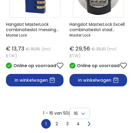
Hangslot MasterLock
Hangslot MasterLock Excell
combinatieslot messing
combinatieslot staal
30mm
70mm
Master Lock
Master Lock
€ 13,73
€ 29,56
€ 16,55
(incl.
€ 35,61
(incl.
BTW)
BTW)
Online op voorraad
Online op voorraad
In winkelwagen
In winkelwagen
1 – 16 van 50
|
16
1
2
3
4