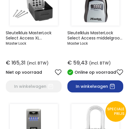
Sleutelkluis MasterLock
Sleutelkluis MasterLock
Select Access XL
Select Access middelgroot
cijfercombinatieslot
met beugel
Master Lock
Master Lock
€ 165,31
€ 59,43
(incl. BTW)
(incl. BTW)
Niet op voorraad
Online op voorraad
In winkelwagen
In winkelwagen
SPECIALE
PRIJS