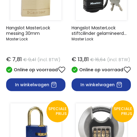
Hangslot MasterLock
Hangslot MasterLock
messing 30mm
stiftcilinder gelamineerd
staal 40mm
Master Lock
Master Lock
€ 7,81
€ 13,81
€ 9,41
(incl. BTW)
€ 16,64
(incl. BTW)
Online op voorraad
Online op voorraad
In winkelwagen
In winkelwagen
SPECIALE
SPECIALE
PRIJS
PRIJS