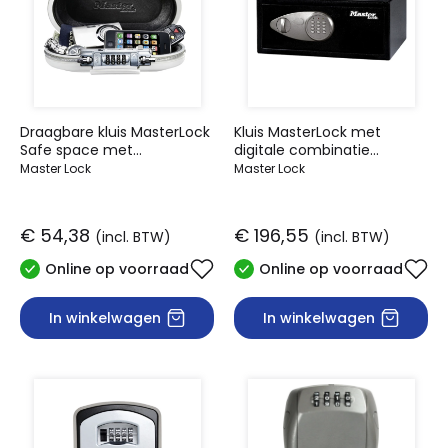
Draagbare kluis MasterLock
Kluis MasterLock met
Safe space met
digitale combinatie
combinatieslot en kabel wit
180x430x370mm zwart
Master Lock
Master Lock
€ 54,38
€ 196,55
(incl. BTW)
(incl. BTW)
Online op voorraad
Online op voorraad
In winkelwagen
In winkelwagen