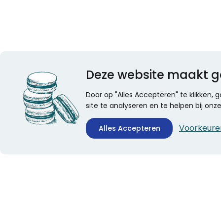
Deze website maakt g
Door op "Alles Accepteren" te klikken,
site te analyseren en te helpen bij on
Voorkeure
Alles Accepteren
CONTACTINFORMATIE
ALGEMEEN
Boekhandel Stumpel &
Veelgestelde vragen
Stumpel Office Products
Leveringsinformatie
De Corantijn 63
Over Stumpel