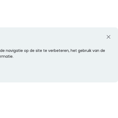
e navigatie op de site te verbeteren, het gebruik van de
ormatie.
WIL JE NIETS MISSEN?
Alle nieuwtjes als eerste ontvangen?
Schrijf je dan nu in voor onze nieuwsbrief.