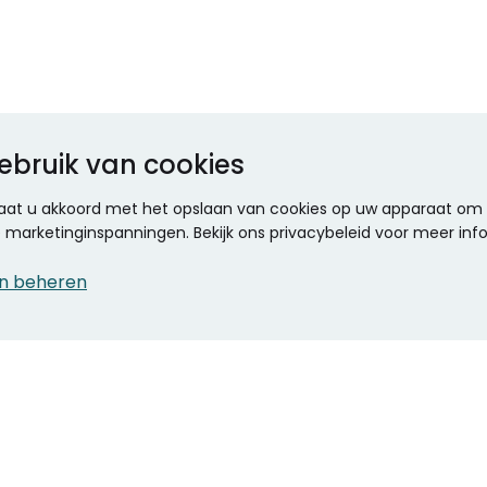
ebruik van cookies
 gaat u akkoord met het opslaan van cookies op uw apparaat om d
ze marketinginspanningen. Bekijk ons privacybeleid voor meer inf
n beheren
CONTACT
KANTOOR SPECIALIST
Klantenservice
Voordelen voor uw
Winkels en openingstijden
bedrijf
Werken bij Stumpel
ICT en printing