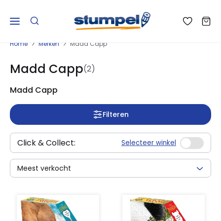
Home
Merken
Madd Capp
Madd Capp
(2)
Madd Capp
Filteren
Click & Collect:
Selecteer winkel
Meest verkocht