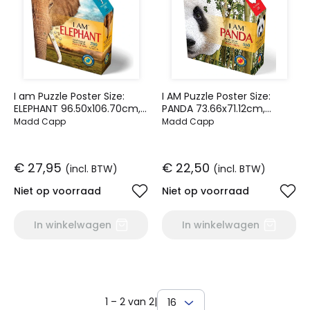
I am Puzzle Poster Size:
I AM Puzzle Poster Size:
ELEPHANT 96.50x106.70cm,
PANDA 73.66x71.12cm,
700pcs
550pcs Madd Capp Puzzle,
Madd Capp
Madd Capp
€ 27,95
€ 22,50
(incl. BTW)
(incl. BTW)
Niet op voorraad
Niet op voorraad
In winkelwagen
In winkelwagen
1 – 2 van 2
|
16