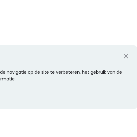
e navigatie op de site te verbeteren, het gebruik van de
ormatie.
WIL JE NIETS MISSEN?
Alle nieuwtjes als eerste ontvangen?