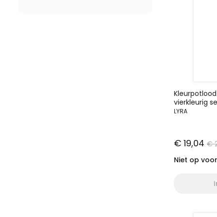
Kleurpotlood
vierkleurig se
LYRA
€ 19,04
€ 
Niet op voo