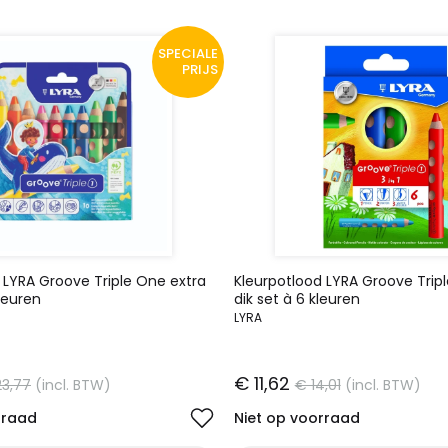
SPECIALE
PRIJS
 LYRA Groove Triple One extra
Kleurpotlood LYRA Groove Trip
kleuren
dik set à 6 kleuren
LYRA
€ 11,62
23,77
(incl. BTW)
€ 14,01
(incl. BTW)
rraad
Niet op voorraad