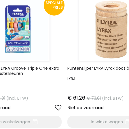
SPECIALE
PRIJS
 LYRA Groove Triple One extra
Puntenslijper LYRA Lyrax doos à
astelkleuren
LYRA
€ 61,26
,01
(incl. BTW)
€ 73,81
(incl. BTW)
rraad
Niet op voorraad
In winkelwagen
In winkelwagen