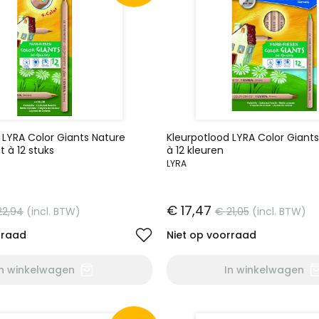
 LYRA Color Giants Nature
Kleurpotlood LYRA Color Giants
t à 12 stuks
à 12 kleuren
LYRA
€ 17,47
22,94
(incl. BTW)
€ 21,05
(incl. BTW)
rraad
Niet op voorraad
In winkelwagen
In winkelwagen