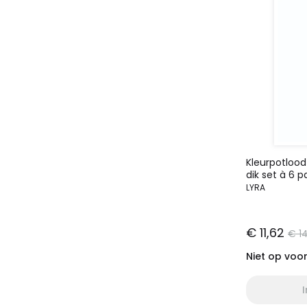
Kleurpotlood
dik set à 6 p
LYRA
€ 11,62
€ 14
Niet op voo