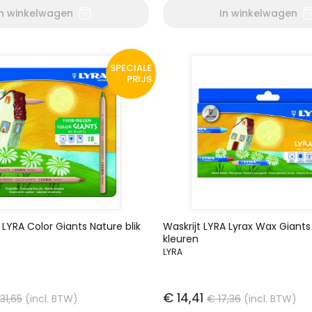
In winkelwagen
In winkelwagen
SPECIALE
PRIJS
 LYRA Color Giants Nature blik
Waskrijt LYRA Lyrax Wax Giants 
kleuren
LYRA
€ 14,41
31,65
(incl. BTW)
€ 17,36
(incl. BTW)