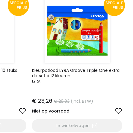
SPECIALE
SPECIALE
PRIJS
PRIJS
 10 stuks
Kleurpotlood LYRA Groove Triple One extra
dik set à 12 kleuren
LYRA
€ 23,26
€ 28,03
(incl. BTW)
Niet op voorraad
In winkelwagen