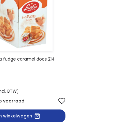
a fudge caramel doos 214
ncl. BTW)
p voorraad
In winkelwagen