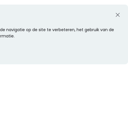
e navigatie op de site te verbeteren, het gebruik van de
ormatie.
WIL JE NIETS MISSEN?
Alle nieuwtjes als eerste ontvangen?
Schrijf je dan nu in voor onze nieuwsbrief.
Versturen
s
Of volg ons op social media