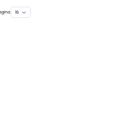
agina:
16