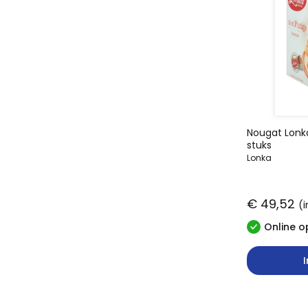
Nougat Lonk
stuks
Lonka
€ 49,52
(i
Online o