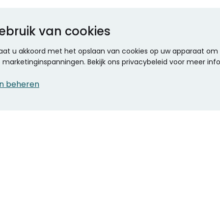
ebruik van cookies
 gaat u akkoord met het opslaan van cookies op uw apparaat om d
ze marketinginspanningen. Bekijk ons privacybeleid voor meer inf
n beheren
CONTACT
KANTOOR SPECIALIST
Klantenservice
Voordelen voor uw
Winkels en openingstijden
bedrijf
Werken bij Stumpel
ICT en printing
Kantoorinrichting
Onze accountmanager
Stempels