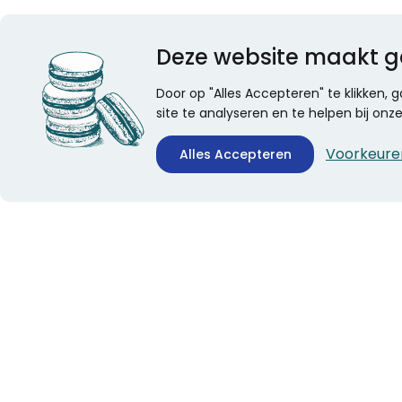
Deze website maakt g
Door op "Alles Accepteren" te klikken,
site te analyseren en te helpen bij on
Voorkeure
Alles Accepteren
CONTACTINFORMATIE
ALGEMEEN
Boekhandel Stumpel &
Veelgestelde vragen
Stumpel Office Products
Leveringsinformatie
De Corantijn 63
Over Stumpel
1689 AN Zwaag
Evenementen
Nederland
KvK-nummer: 36008688
BTW-nummer: