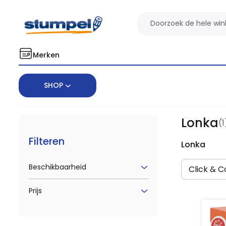
Merken
SHOP
Home
Merken
Lonka
Lonka
(1
Filteren
Lonka
Beschikbaarheid
Click & Co
Prijs