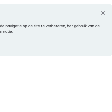
e navigatie op de site te verbeteren, het gebruik van de
ormatie.
WIL JE NIETS MISSEN?
Alle nieuwtjes als eerste ontvangen?
Schrijf je dan nu in voor onze nieuwsbrief.
Versturen
s
Of volg ons op social media