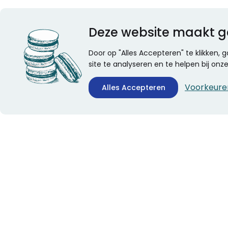
Deze website maakt g
Door op "Alles Accepteren" te klikken,
site te analyseren en te helpen bij on
Voorkeure
Alles Accepteren
CONTACTINFORMATIE
ALGEMEEN
Boekhandel Stumpel &
Veelgestelde vragen
Stumpel Office Products
Leveringsinformatie
De Corantijn 63
Over Stumpel
1689 AN Zwaag
Evenementen
Nederland
KvK-nummer: 36008688
BTW-nummer: