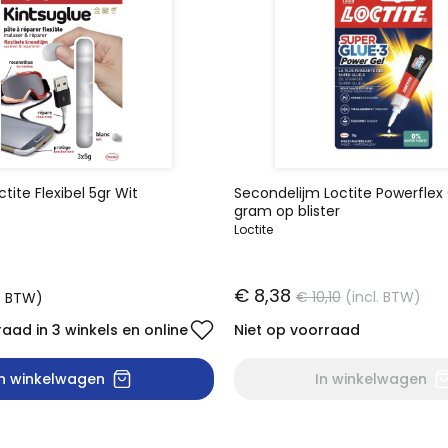
tite Flexibel 5gr Wit
Secondelijm Loctite Powerflex
gram op blister
Loctite
€ 8,38
€ 10,10
(incl. BTW)
l. BTW)
aad in 3 winkels en online
Niet op voorraad
In winkelwagen
In winkelwagen