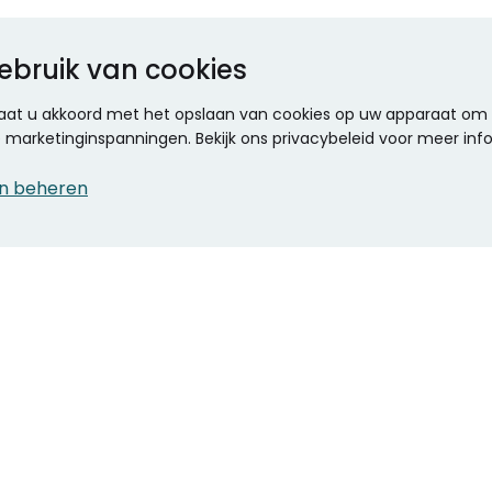
ebruik van cookies
 gaat u akkoord met het opslaan van cookies op uw apparaat om d
ze marketinginspanningen. Bekijk ons privacybeleid voor meer inf
n beheren
CONTACT
KANTOOR SPECIALIST
Klantenservice
Voordelen voor uw
Winkels en openingstijden
bedrijf
Werken bij Stumpel
ICT en printing
Kantoorinrichting
Onze accountmanager
Stempels