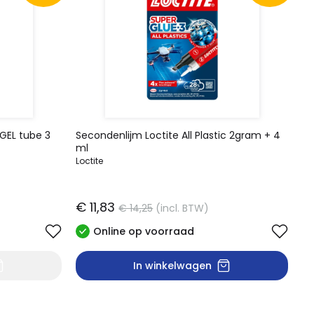
 GEL tube 3
Secondenlijm Loctite All Plastic 2gram + 4
ml
Loctite
€ 11,83
€ 14,25
(incl. BTW)
Online op voorraad
In winkelwagen