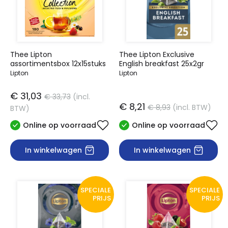
Thee Lipton
Thee Lipton Exclusive
assortimentsbox 12x15stuks
English breakfast 25x2gr
Lipton
Lipton
€ 31,03
€ 33,73
(incl.
€ 8,21
€ 8,93
(incl. BTW)
BTW)
Online op voorraad
Online op voorraad
In winkelwagen
In winkelwagen
SPECIALE
SPECIALE
PRIJS
PRIJS