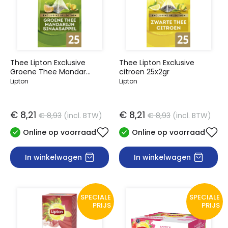
Thee Lipton Exclusive
Thee Lipton Exclusive
Groene Thee Mandar
citroen 25x2gr
Sinaasapp
Lipton
Lipton
€ 8,21
€ 8,21
€ 8,93
(incl. BTW)
€ 8,93
(incl. BTW)
Online op voorraad
Online op voorraad
In winkelwagen
In winkelwagen
SPECIALE
SPECIALE
PRIJS
PRIJS