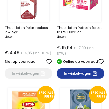
Thee Lipton Relax rooibos
Thee Lipton Refresh forest
25x1.5gr
fruits 100x1.5gr
Lipton
Lipton
€ 15,64
€ 17,00
(incl.
€ 4,45
€ 4,85
(incl. BTW)
BTW)
Niet op voorraad
Online op voorraad
In winkelwagen
In winkelwagen
SPECIALE
SPECIALE
PRIJS
PRIJS