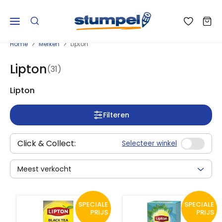
Home
Merken
Lipton
Lipton
(31)
Lipton
Filteren
Click & Collect:
Selecteer winkel
Meest verkocht
SPECIALE
SPECIALE
PRIJS
PRIJS