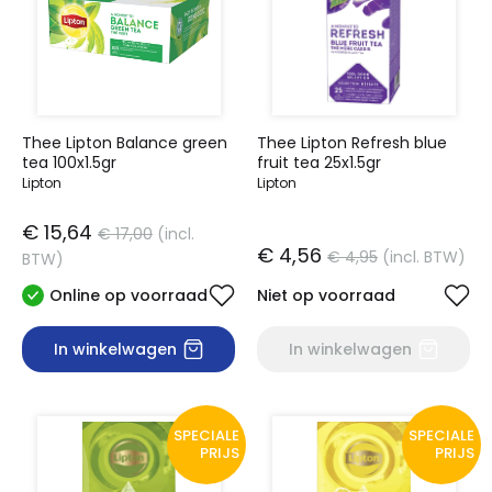
Thee Lipton Balance green
Thee Lipton Refresh blue
tea 100x1.5gr
fruit tea 25x1.5gr
Lipton
Lipton
€ 15,64
€ 17,00
(incl.
€ 4,56
€ 4,95
(incl. BTW)
BTW)
Online op voorraad
Niet op voorraad
In winkelwagen
In winkelwagen
SPECIALE
SPECIALE
PRIJS
PRIJS