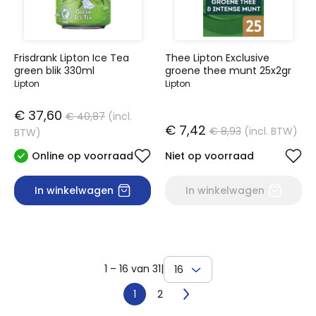
Frisdrank Lipton Ice Tea
Thee Lipton Exclusive
green blik 330ml
groene thee munt 25x2gr
Lipton
Lipton
€ 37,60
€ 40,87
(incl.
€ 7,42
€ 8,93
(incl. BTW)
BTW)
Online op voorraad
Niet op voorraad
In winkelwagen
In winkelwagen
1 – 16 van 31
|
16
1
2