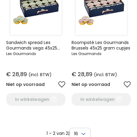
Sandwich spread Les
Roompaté Les Gourmands
Gourmands vega 45x25
Brussels 45x25 gram cupjes
gram cupjes
Les Gourmands
Les Gourmands
€ 28,89
€ 28,89
(incl. BTW)
(incl. BTW)
Niet op voorraad
Niet op voorraad
In winkelwagen
In winkelwagen
1 – 2 van 2
|
16