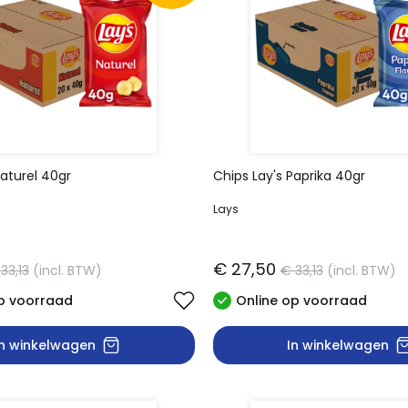
Naturel 40gr
Chips Lay's Paprika 40gr
Lays
€ 27,50
33,13
(incl. BTW)
€ 33,13
(incl. BTW)
p voorraad
Online op voorraad
In winkelwagen
In winkelwagen