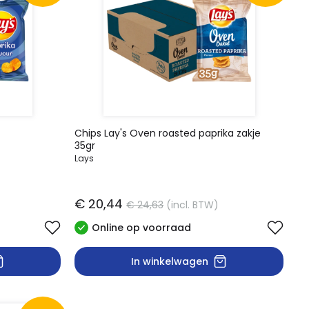
Chips Lay's Oven roasted paprika zakje
35gr
Lays
€ 20,44
€ 24,63
(incl. BTW)
Online op voorraad
In winkelwagen