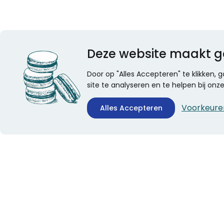
Deze website maakt g
Door op "Alles Accepteren" te klikken,
site te analyseren en te helpen bij on
Voorkeure
Alles Accepteren
CONTACTINFORMATIE
ALGEMEEN
Boekhandel Stumpel &
Veelgestelde vragen
Stumpel Office Products
Leveringsinformatie
De Corantijn 63
Over Stumpel
1689 AN Zwaag
Evenementen
Nederland