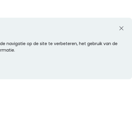
e navigatie op de site te verbeteren, het gebruik van de
ormatie.
WIL JE NIETS MISSEN?
Alle nieuwtjes als eerste ontvangen?
Schrijf je dan nu in voor onze nieuwsbrief.
Versturen
s