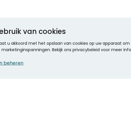
ebruik van cookies
 gaat u akkoord met het opslaan van cookies op uw apparaat om d
ze marketinginspanningen. Bekijk ons privacybeleid voor meer inf
n beheren
CONTACT
KANTOOR SPECIALIST
Klantenservice
Voordelen voor uw
Winkels en openingstijden
bedrijf
Werken bij Stumpel
ICT en printing
Kantoorinrichting
Onze accountmanager