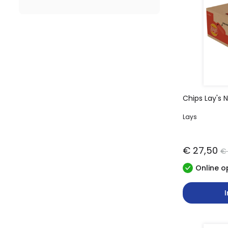
Chips Lay's 
Lays
€ 27,50
€ 
Online o