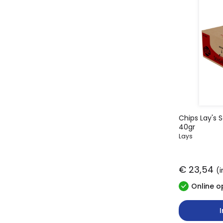
Chips Lay's S
40gr
Lays
€ 23,54
(i
Online o