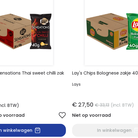
ensations Thai sweet chilli zak
Lay's Chips Bolognese zakje 4
Lays
€ 27,50
€ 33,13
(incl. BTW)
ncl. BTW)
p voorraad
Niet op voorraad
In winkelwagen
In winkelwagen