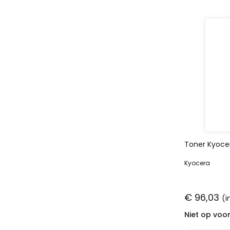
Toner Kyoce
Kyocera
€ 96,03
(i
Niet op voo