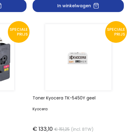
In winkelwagen
SPECIALE
SPECIALE
PRIJS
PRIJS
Toner Kyocera TK-5450Y geel
Kyocera
€ 133,10
)
€ 151,25
(incl. BTW)