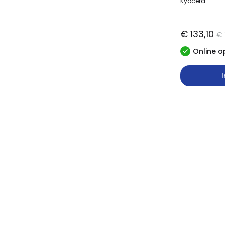
Kyocera
€ 133,10
€ 
Online o