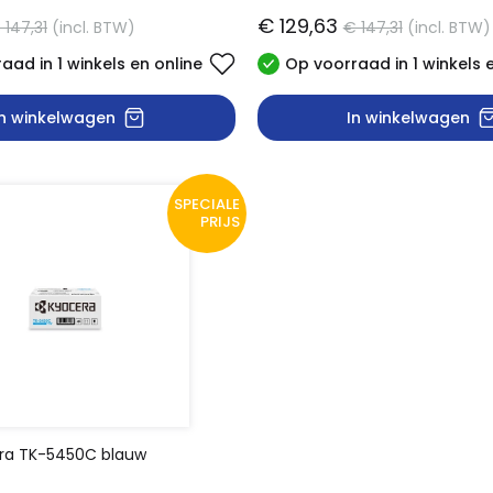
€ 129,63
 147,31
(incl. BTW)
€ 147,31
(incl. BTW)
aad in 1 winkels en online
Op voorraad in 1 winkels 
In winkelwagen
In winkelwagen
SPECIALE
PRIJS
ra TK-5450C blauw