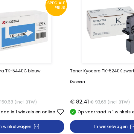
SPECIALE
PRIJS
ra TK-5440C blauw
Toner Kyocera TK-5240K zwar
Kyocera
€ 82,41
160,68
(incl. BTW)
€ 93,65
(incl. BTW)
aad in 1 winkels en online
Op voorraad in 1 winkels 
In winkelwagen
In winkelwagen