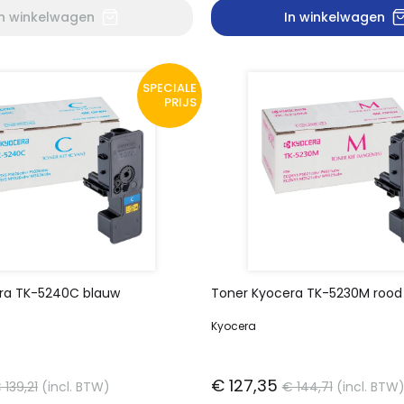
In winkelwagen
In winkelwagen
SPECIALE
PRIJS
ra TK-5240C blauw
Toner Kyocera TK-5230M rood
Kyocera
€ 127,35
 139,21
(incl. BTW)
€ 144,71
(incl. BTW