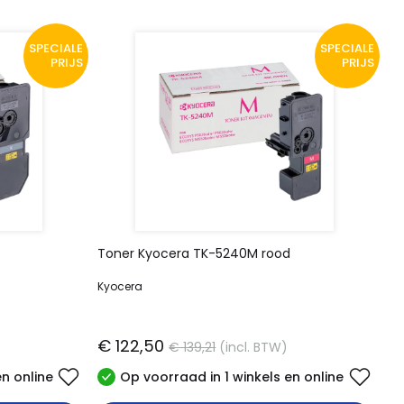
SPECIALE
SPECIALE
PRIJS
PRIJS
Toner Kyocera TK-5240M rood
Kyocera
€ 122,50
€ 139,21
(incl. BTW)
en online
Op voorraad in 1 winkels en online