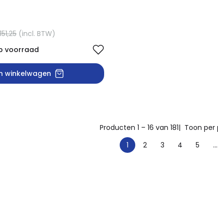
151,25
(incl. BTW)
p voorraad
In winkelwagen
Producten 1 – 16 van 181
| Toon per 
1
2
3
4
5
...