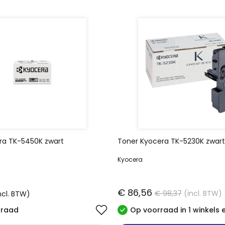
ra TK-5450K zwart
Toner Kyocera TK-5230K zwart
Kyocera
€ 86,56
€ 98,37
(incl. BTW)
ncl. BTW)
rraad
Op voorraad in 1 winkels 