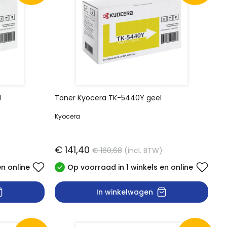
d
Toner Kyocera TK-5440Y geel
Kyocera
€ 141,40
€ 160,68
(incl. BTW)
en online
Op voorraad in 1 winkels en online
In winkelwagen