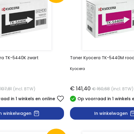
ra TK-5440K zwart
Toner Kyocera TK-5440M roo
Kyocera
€ 141,40
107,81
(incl. BTW)
€ 160,68
(incl. BTW)
aad in 1 winkels en online
Op voorraad in 1 winkels 
In winkelwagen
In winkelwagen