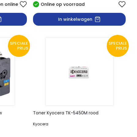
en online
Online op voorraad
In winkelwagen
SPECIALE
SPECIALE
PRIJS
PRIJS
w
Toner Kyocera TK-5450M rood
Kyocera