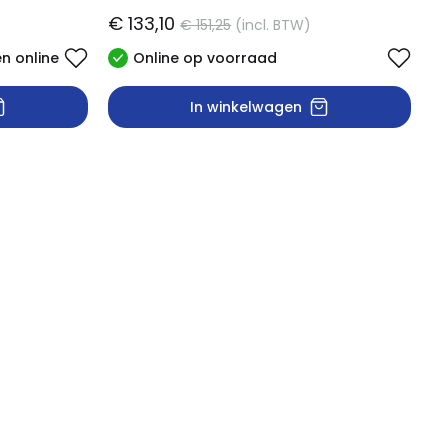
€ 133,10
€ 151,25
(incl. BTW)
en online
Online op voorraad
In winkelwagen