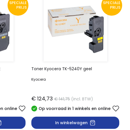
SPECIALE
SPECIALE
PRIJS
PRIJS
t
Toner Kyocera TK-5240Y geel
Kyocera
€ 124,73
€ 141,75
(incl. BTW)
en online
Op voorraad in 1 winkels en online
In winkelwagen