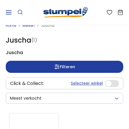
Home
Merken
Juscha
Juscha
(1)
Juscha
Filteren
Click & Collect:
Selecteer winkel
Meest verkocht