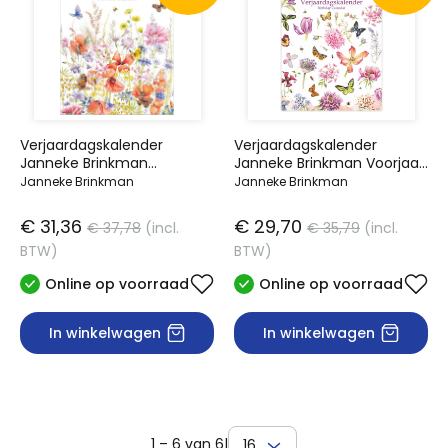
Verjaardagskalender
Verjaardagskalender
Janneke Brinkman
Janneke Brinkman Voorjaar
Klaprozen
A4
Janneke Brinkman
Janneke Brinkman
€ 31,36
€ 29,70
€ 37,78
(incl.
€ 35,79
(incl.
BTW)
BTW)
Online op voorraad
Online op voorraad
In winkelwagen
In winkelwagen
1 – 6 van 6
|
16