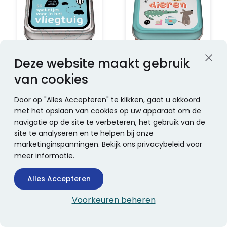
Deze website maakt gebruik
*REISSPELLETJE IN BLIK 50
Spel Interstat Kijk eens om
van cookies
spelletjes voor in het
je heen : Dieren
vliegtuig
Imagebooks
Imagebooks
Door op "Alles Accepteren" te klikken, gaat u akkoord
met het opslaan van cookies op uw apparaat om de
€ 7,94
€ 7,94
navigatie op de site te verbeteren, het gebruik van de
(incl. BTW)
(incl. BTW)
site te analyseren en te helpen bij onze
Niet op voorraad
Niet op voorraad
marketinginspanningen. Bekijk ons privacybeleid voor
meer informatie.
In winkelwagen
In winkelwagen
Alles Accepteren
Voorkeuren beheren