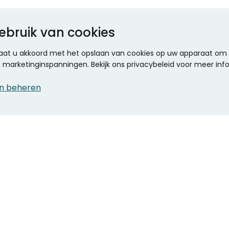
ebruik van cookies
 gaat u akkoord met het opslaan van cookies op uw apparaat om d
ze marketinginspanningen. Bekijk ons privacybeleid voor meer inf
n beheren
CONTACT
KANTOOR SPECIALIST
Klantenservice
Voordelen voor uw
Winkels en openingstijden
bedrijf
Werken bij Stumpel
ICT en printing
Kantoorinrichting
Onze accountmanager
Stempels