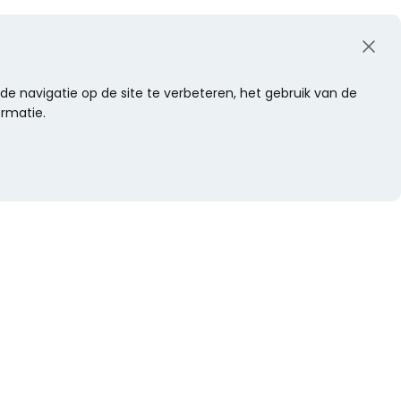
e navigatie op de site te verbeteren, het gebruik van de
ormatie.
WIL JE NIETS MISSEN?
Alle nieuwtjes als eerste ontvangen?
Schrijf je dan nu in voor onze nieuwsbrief.
Versturen
s
Of volg ons op social media