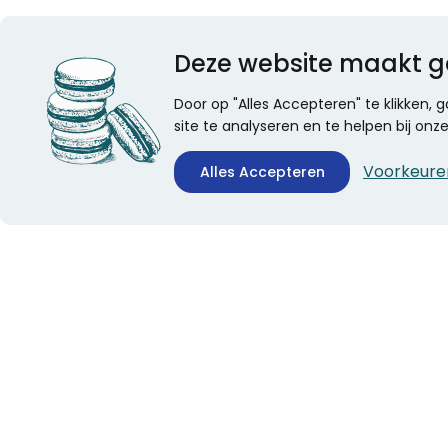
Deze website maakt g
Door op "Alles Accepteren" te klikken,
site te analyseren en te helpen bij on
Voorkeure
Alles Accepteren
CONTACTINFORMATIE
ALGEMEEN
Boekhandel Stumpel &
Veelgestelde vragen
Stumpel Office Products
Leveringsinformatie
De Corantijn 63
Over Stumpel
1689 AN Zwaag
Evenementen
Nederland
KvK-nummer: 36008688
BTW-nummer: