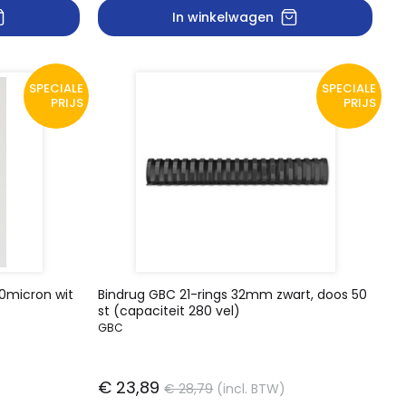
In winkelwagen
SPECIALE
SPECIALE
PRIJS
PRIJS
0micron wit
Bindrug GBC 21-rings 32mm zwart, doos 50
st (capaciteit 280 vel)
GBC
€ 23,89
€ 28,79
(incl. BTW)