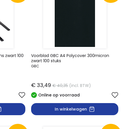
ns zwart 100
Voorblad GBC A4 Polycover 300micron
zwart 100 stuks
GBC
€ 33,49
€ 40,35
(incl. BTW)
Online op voorraad
In winkelwagen