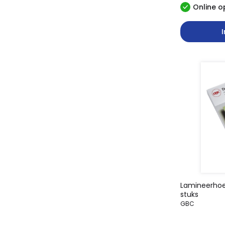
Online o
Lamineerhoe
stuks
GBC