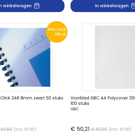
In winkelwagen
In winkelwagen
SPECIALE
PRIJS
 Click 34R 8mm zwart 50 stuks
Voorblad GBC A4 Polycover 30
100 stuks
GBC
€ 50,21
 43,68
(incl. BTW)
€ 60,50
(incl. BTW)