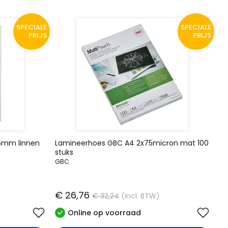
SPECIALE
SPECIALE
PRIJS
PRIJS
5mm linnen
Lamineerhoes GBC A4 2x75micron mat 100
stuks
GBC
€ 26,76
€ 32,24
(incl. BTW)
Online op voorraad