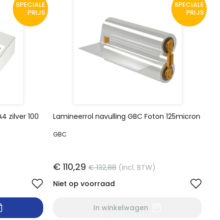
SPECIALE
SPECIALE
PRIJS
PRIJS
 zilver 100
Lamineerrol navulling GBC Foton 125micron
GBC
€ 110,29
€ 132,88
(incl. BTW)
Niet op voorraad
In winkelwagen