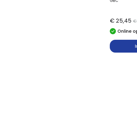
GBC
€ 25,45
€
Online o