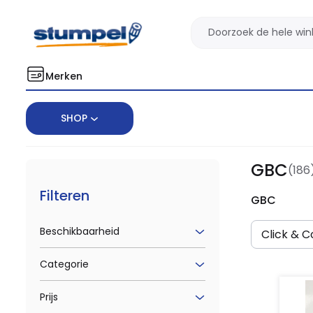
Merken
SHOP
Home
Merken
GBC
GBC
(186
Filteren
GBC
Beschikbaarheid
Click & Co
Categorie
Prijs