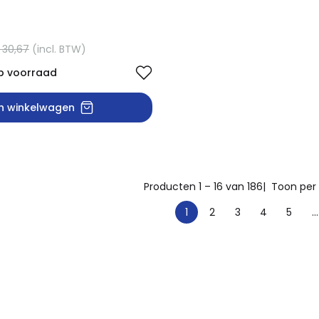
 30,67
(incl. BTW)
p voorraad
In winkelwagen
Producten 1 – 16 van 186
| Toon per
1
2
3
4
5
...