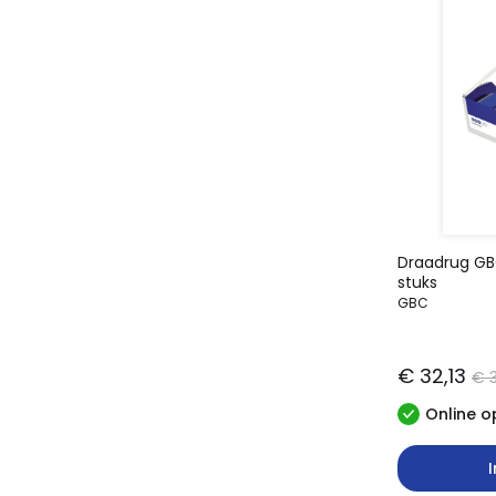
Draadrug GB
stuks
GBC
€ 32,13
€ 
Online o