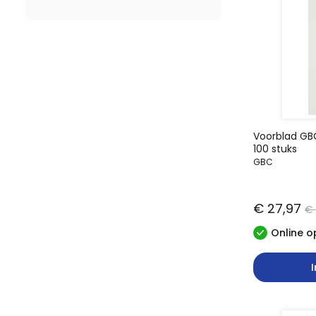
Voorblad GB
100 stuks
GBC
€ 27,97
€ 
Online o