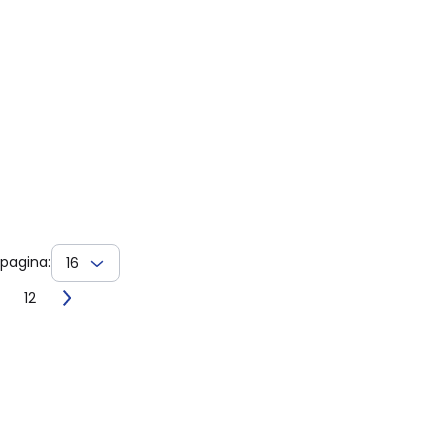
 pagina:
16
12