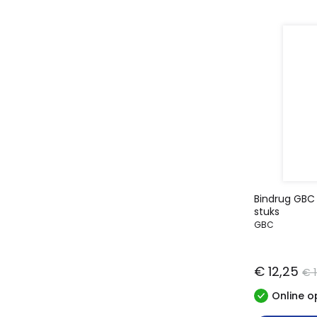
Bindrug GBC 
stuks
GBC
€ 12,25
€ 
Online o