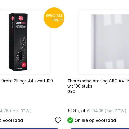
SPECIALE
PRIJS
10mm 21rings A4 zwart 100
Thermische omslag GBC A4 1.
wit 100 stuks
GBC
€ 86,61
14,76
(incl. BTW)
€ 104,35
(incl. BTW)
p voorraad
Online op voorraad