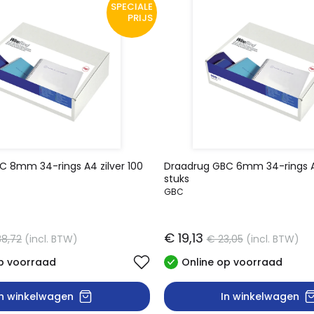
SPECIALE
PRIJS
C 8mm 34-rings A4 zilver 100
Draadrug GBC 6mm 34-rings A4
stuks
GBC
€ 19,13
38,72
(incl. BTW)
€ 23,05
(incl. BTW)
p voorraad
Online op voorraad
In winkelwagen
In winkelwagen