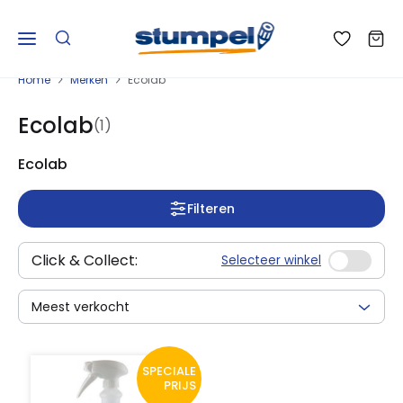
Home
Merken
Ecolab
Ecolab
(1)
Ecolab
Filteren
Click & Collect:
Selecteer winkel
Meest verkocht
SPECIALE
PRIJS