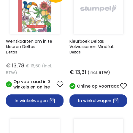
Wenskaarten om in te
Kleurboek Deltas
kleuren Deltas
Volwassenen Mindful
Kleuren
Deltas
Deltas
€ 13,78
€ 16,60
(incl.
€ 13,31
(incl. BTW)
BTW)
Op voorraad in 3
Online op voorraad
winkels en online
In winkelwagen
In winkelwagen