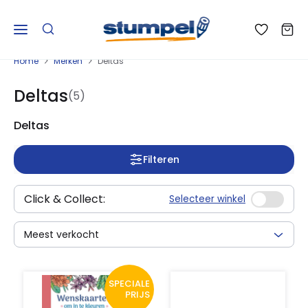
Home
Merken
Deltas
Deltas
(5)
Deltas
Filteren
Click & Collect:
Selecteer winkel
Meest verkocht
SPECIALE
PRIJS