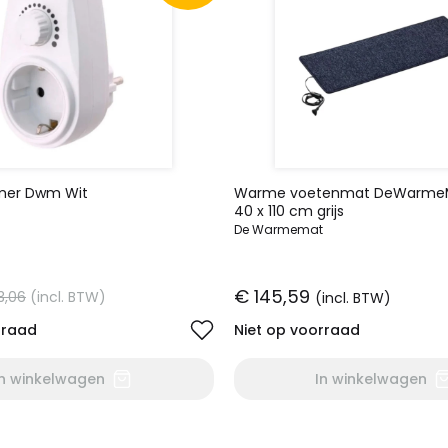
mer Dwm Wit
Warme voetenmat DeWarmeM
40 x 110 cm grijs
De Warmemat
€ 145,59
3,06
(incl. BTW)
(incl. BTW)
rraad
Niet op voorraad
In winkelwagen
In winkelwagen