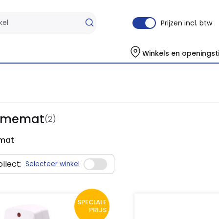
Prijzen incl. btw
Winkels en openingst
rmemat
(2)
mat
llect:
Selecteer winkel
SPECIALE
PRIJS