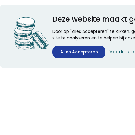
Deze website maakt g
Door op "Alles Accepteren" te klikken,
site te analyseren en te helpen bij on
Voorkeure
Alles Accepteren
CONTACTINFORMATIE
ALGEMEEN
Boekhandel Stumpel &
Veelgestelde vragen
Stumpel Office Products
Leveringsinformatie
De Corantijn 63
Over Stumpel
1689 AN Zwaag
Evenementen
Nederland
KvK-nummer: 36008688
BTW-nummer: