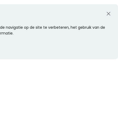
e navigatie op de site te verbeteren, het gebruik van de
ormatie.
WIL JE NIETS MISSEN?
Alle nieuwtjes als eerste ontvangen?
Schrijf je dan nu in voor onze nieuwsbrief.
Versturen
s
Of volg ons op social media