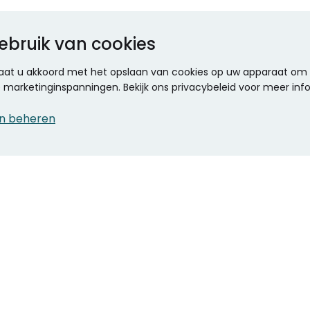
ebruik van cookies
 gaat u akkoord met het opslaan van cookies op uw apparaat om d
ze marketinginspanningen. Bekijk ons privacybeleid voor meer inf
n beheren
CONTACT
KANTOOR SPECIALIST
Klantenservice
Voordelen voor uw
Winkels en openingstijden
bedrijf
Werken bij Stumpel
ICT en printing
Kantoorinrichting
Onze accountmanager
Stempels