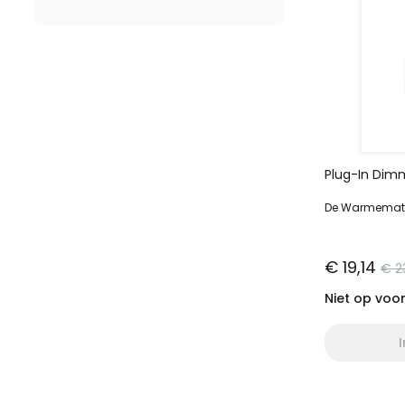
Plug-In Dim
De Warmemat
€ 19,14
€ 2
Niet op voo