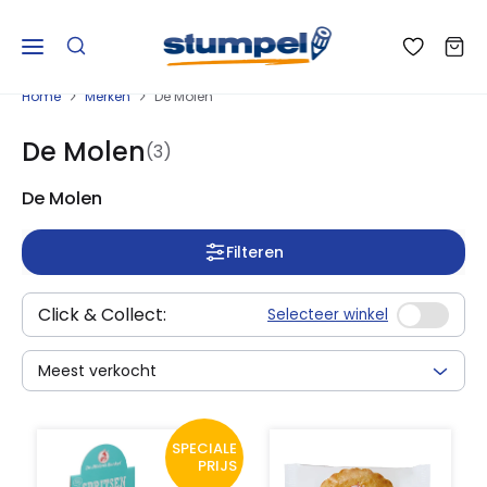
Home
Merken
De Molen
De Molen
(3)
De Molen
Filteren
Click & Collect:
Selecteer winkel
Meest verkocht
SPECIALE
PRIJS