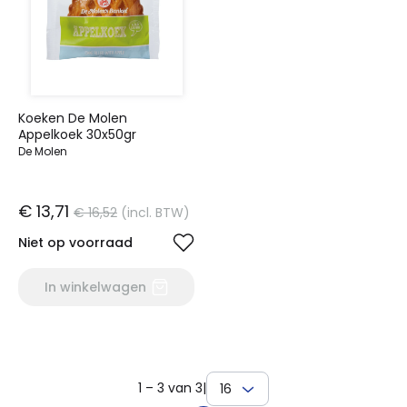
Koeken De Molen
Appelkoek 30x50gr
De Molen
€ 13,71
€ 16,52
(incl. BTW)
Niet op voorraad
In winkelwagen
1 – 3 van 3
|
16