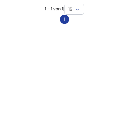
1 – 1 van 1
|
16
1