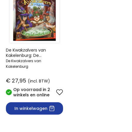
De Kwakzalvers van
Kakelenburg: De
Kruidenheksen U
De Kwakzalvers van
Kakelenburg
€ 27,95
(incl. BTW)
Op voorraad in 2
winkels en online
In winkelwagen