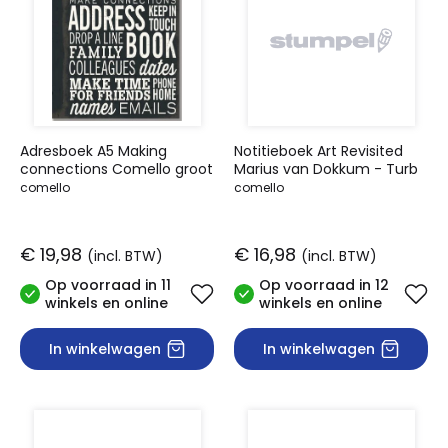
Adresboek A5 Making
Notitieboek Art Revisited
connections Comello groot
Marius van Dokkum - Turb
comello
comello
€ 19,98
€ 16,98
(incl. BTW)
(incl. BTW)
Op voorraad in 11
Op voorraad in 12
winkels en online
winkels en online
In winkelwagen
In winkelwagen