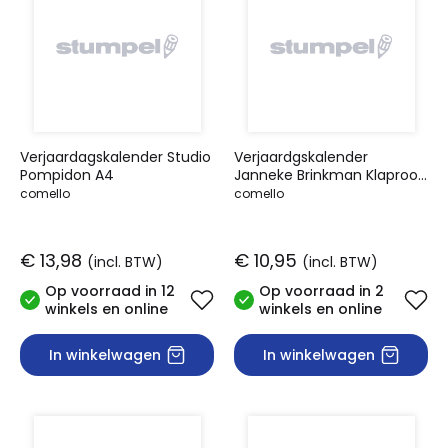
Verjaardagskalender Studio
Verjaardgskalender
Pompidon A4
Janneke Brinkman Klaproos
met vlinder
comello
comello
€ 13,98
€ 10,95
(incl. BTW)
(incl. BTW)
Op voorraad in 12
Op voorraad in 2
winkels en online
winkels en online
In winkelwagen
In winkelwagen