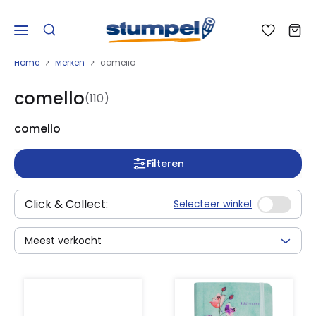
Home
Merken
comello
comello
(110)
comello
Filteren
Click & Collect:
Selecteer winkel
Meest verkocht